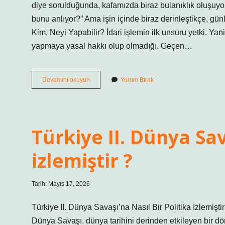
diye sorulduğunda, kafamızda biraz bulanıklık oluşuy
bunu anlıyor?” Ama işin içinde biraz derinleştikçe, gü
Kim, Neyi Yapabilir? İdari işlemin ilk unsuru yetki. Ya
yapmaya yasal hakkı olup olmadığı. Geçen…
İdari
Devamını okuyun
Yorum Bırak
işlemin
beş
unsuru
nelerdir
?
Türkiye II. Dünya Sav
izlemiştir ?
Tarih: Mayıs 17, 2026
Türkiye II. Dünya Savaşı’na Nasıl Bir Politika İzlemiştir
Dünya Savaşı, dünya tarihini derinden etkileyen bir dö