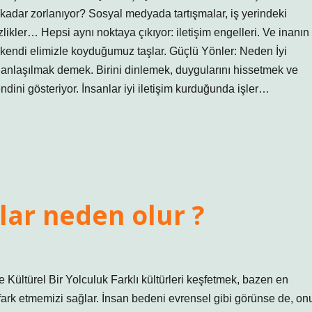
adar zorlanıyor? Sosyal medyada tartışmalar, iş yerindeki
likler… Hepsi aynı noktaya çıkıyor: iletişim engelleri. Ve inanın
kendi elimizle koyduğumuz taşlar. Güçlü Yönler: Neden İyi
 anlaşılmak demek. Birini dinlemek, duygularını hissetmek ve
ndini gösteriyor. İnsanlar iyi iletişim kurduğunda işler…
ılar neden olur ?
 Kültürel Bir Yolculuk Farklı kültürleri keşfetmek, bazen en
nı fark etmemizi sağlar. İnsan bedeni evrensel gibi görünse de, on