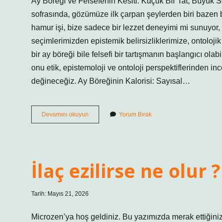
Yazılar
Ay Böreği ve Felsefenin Kesiti: Küçük Bir Tat, Büyük So
sofrasında, gözümüze ilk çarpan şeylerden biri bazen b
hamur işi, bize sadece bir lezzet deneyimi mi sunuyor,
seçimlerimizden epistemik belirsizliklerimize, ontoloji
bir ay böreği bile felsefi bir tartışmanın başlangıcı olab
onu etik, epistemoloji ve ontoloji perspektiflerinden ince
değineceğiz. Ay Böreğinin Kalorisi: Sayısal…
Avcı
Devamını okuyun
Yorum Bırak
böreği
kaç
kalori
?
İlaç ezilirse ne olur ?
Tarih: Mayıs 21, 2026
Microzen’ya hoş geldiniz. Bu yazımızda merak ettiğiniz “İ