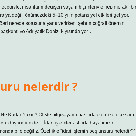
eleceğiyle, insanların değişen yaşam biçimleriyle hep meraklı bi
fya değil, önümüzdeki 5–10 yılın potansiyel etkileri geliyor.
Bari nerede sorusuna yanıt verirken, şehrin coğrafi önemini
 başkenti ve Adriyatik Denizi kıyısında yer…
uru nelerdir ?
 Ne Kadar Yakın? Ofiste bilgisayarın başında otururken, akşam
erken, düşündüm de… İdari işlemler aslında hayatımızın
da bile değiliz. Özellikle “idari işlemin beş unsuru nelerdir?”