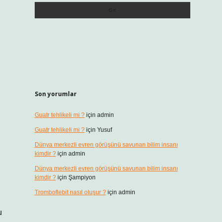
Son yorumlar
Guatr tehlikeli mi ?
için
admin
Guatr tehlikeli mi ?
için
Yusuf
Dünya merkezli evren görüşünü savunan bilim insanı
kimdir ?
için
admin
Dünya merkezli evren görüşünü savunan bilim insanı
kimdir ?
için
Şampiyon
Tromboflebit nasıl oluşur ?
için
admin
u