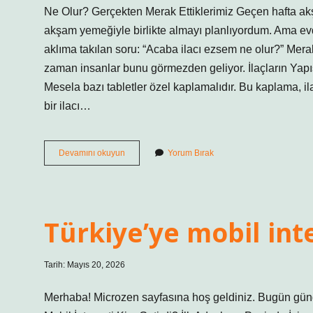
Ne Olur? Gerçekten Merak Ettiklerimiz Geçen hafta akş
akşam yemeğiyle birlikte almayı planlıyordum. Ama evde 
aklıma takılan soru: “Acaba ilacı ezsem ne olur?” Mer
zaman insanlar bunu görmezden geliyor. İlaçların Yapıs
Mesela bazı tabletler özel kaplamalıdır. Bu kaplama, i
bir ilacı…
İlaç
Devamını okuyun
Yorum Bırak
ezilirse
ne
olur
?
Türkiye’ye mobil inte
Tarih: Mayıs 20, 2026
Merhaba! Microzen sayfasına hoş geldiniz. Bugün günde