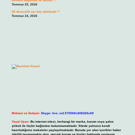
Kendini dağıtmak ne demek ?
Temmuz 25, 2026
60 derecelik açı kaç dakikadır ?
Temmuz 24, 2026
Reklam ve İletişim:
Skype: live:.cid.575569c608265c69
Yasal Uyarı:
Bu internet sitesi, herhangi bir marka, kurum veya şahıs
şirketi ile hiçbir bağlantısı bulunmamaktadır. Sitede yalnızca kendi
hazırladığımız makaleler paylaşılmaktadır. Burada yer alan içerikler haber
niteliği taşımamakta olup, gerçek kurum ve kişiler hakkında paylaşım