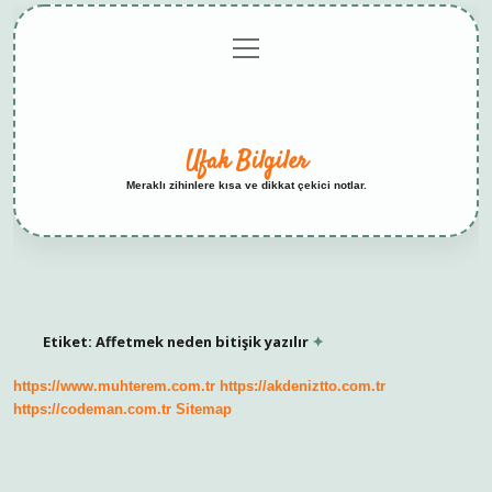
menüyü
Anasayfa
Gizlilik
Yasal
Hakkımızda
aç
Politikası
Uyarı
Ufak Bilgiler
Meraklı zihinlere kısa ve dikkat çekici notlar.
Etiket:
Affetmek neden bitişik yazılır
https://www.muhterem.com.tr
https://akdeniztto.com.tr
https://codeman.com.tr
Sitemap