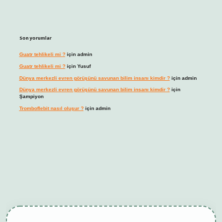
Son yorumlar
Guatr tehlikeli mi ?
için
admin
Guatr tehlikeli mi ?
için
Yusuf
Dünya merkezli evren görüşünü savunan bilim insanı kimdir ?
için
admin
Dünya merkezli evren görüşünü savunan bilim insanı kimdir ?
için
Şampiyon
Tromboflebit nasıl oluşur ?
için
admin
bet giriş
betexper güncel