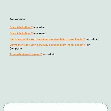
Son yorumlar
Guatr tehlikeli mi ?
için
admin
Guatr tehlikeli mi ?
için
Yusuf
Dünya merkezli evren görüşünü savunan bilim insanı kimdir ?
için
admin
Dünya merkezli evren görüşünü savunan bilim insanı kimdir ?
için
Şampiyon
Tromboflebit nasıl oluşur ?
için
admin
bet giriş
betexper güncel