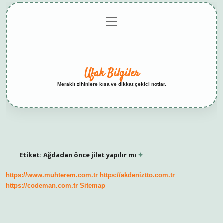
menüyü
Anasayfa
Gizlilik
Yasal
Hakkımızda
aç
Politikası
Uyarı
Ufak Bilgiler
Meraklı zihinlere kısa ve dikkat çekici notlar.
Etiket:
Ağdadan önce jilet yapılır mı
https://www.muhterem.com.tr
https://akdeniztto.com.tr
https://codeman.com.tr
Sitemap