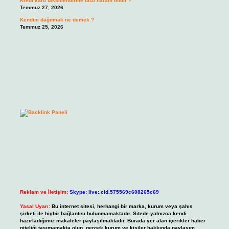
Kredi kartı taksitlendirme faizi haram mıdır ?
Temmuz 27, 2026
Kendini dağıtmak ne demek ?
Temmuz 25, 2026
Reklam ve İletişim:
Skype: live:.cid.575569c608265c69
Yasal Uyarı:
Bu internet sitesi, herhangi bir marka, kurum veya şahıs
şirketi ile hiçbir bağlantısı bulunmamaktadır. Sitede yalnızca kendi
hazırladığımız makaleler paylaşılmaktadır. Burada yer alan içerikler haber
niteliği taşımamakta olup, gerçek kurum ve kişiler hakkında paylaşım