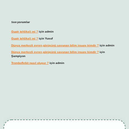
Son yorumlar
Guatr tehlikeli mi ?
için
admin
Guatr tehlikeli mi ?
için
Yusuf
Dünya merkezli evren görüşünü savunan bilim insanı kimdir ?
için
admin
Dünya merkezli evren görüşünü savunan bilim insanı kimdir ?
için
Şampiyon
Tromboflebit nasıl oluşur ?
için
admin
bet giriş
betexper güncel