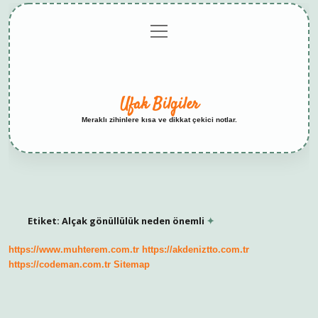
menüyü
Anasayfa
Gizlilik
Yasal
Hakkımızda
aç
Politikası
Uyarı
Ufak Bilgiler
Meraklı zihinlere kısa ve dikkat çekici notlar.
Etiket:
Alçak gönüllülük neden önemli
https://www.muhterem.com.tr
https://akdeniztto.com.tr
https://codeman.com.tr
Sitemap