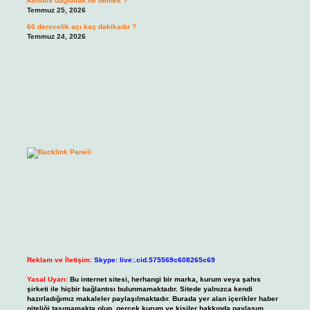
Kendini dağıtmak ne demek ?
Temmuz 25, 2026
60 derecelik açı kaç dakikadır ?
Temmuz 24, 2026
Reklam ve İletişim:
Skype: live:.cid.575569c608265c69
Yasal Uyarı:
Bu internet sitesi, herhangi bir marka, kurum veya şahıs
şirketi ile hiçbir bağlantısı bulunmamaktadır. Sitede yalnızca kendi
hazırladığımız makaleler paylaşılmaktadır. Burada yer alan içerikler haber
niteliği taşımamakta olup, gerçek kurum ve kişiler hakkında paylaşım