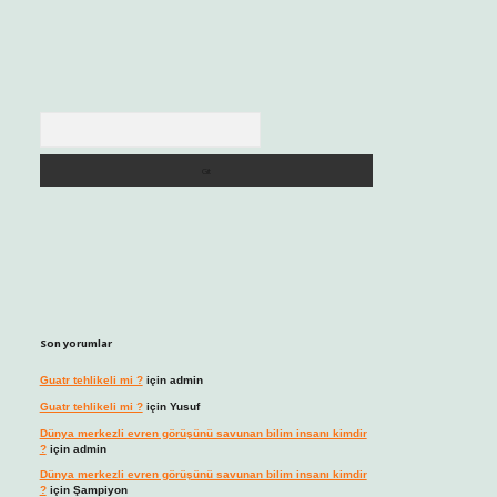
Arama
Son yorumlar
Guatr tehlikeli mi ?
için
admin
Guatr tehlikeli mi ?
için
Yusuf
Dünya merkezli evren görüşünü savunan bilim insanı kimdir
?
için
admin
Dünya merkezli evren görüşünü savunan bilim insanı kimdir
?
için
Şampiyon