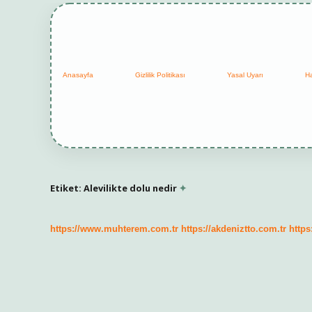
Anasayfa
Gizlilik Politikası
Yasal Uyarı
H
Etiket:
Alevilikte dolu nedir
https://www.muhterem.com.tr
https://akdeniztto.com.tr
https