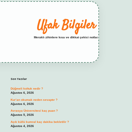
Ufak Bilgiler
Meraklı zihinlere kısa ve dikkat çekici notlar.
Sidebar
elexbet yeni adresi
tambet giriş
betexper günc
Son Yazılar
Düğmeli koltuk nedir ?
Ağustos 6, 2026
Kur’an okumak neden sevaptır ?
Ağustos 6, 2026
Avrasya Üniversitesi kaç puan ?
Ağustos 5, 2026
Açık küllü kumral kaç dakika bekletilir ?
Ağustos 4, 2026