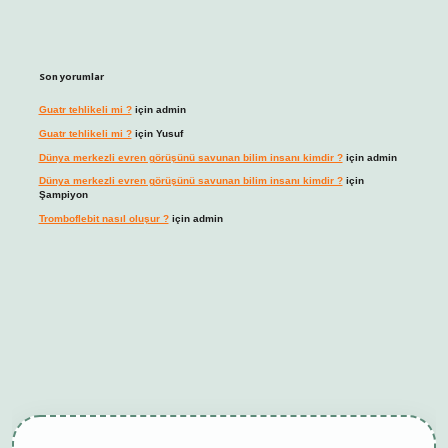
Son yorumlar
Guatr tehlikeli mi ?
için
admin
Guatr tehlikeli mi ?
için
Yusuf
Dünya merkezli evren görüşünü savunan bilim insanı kimdir ?
için
admin
Dünya merkezli evren görüşünü savunan bilim insanı kimdir ?
için
Şampiyon
Tromboflebit nasıl oluşur ?
için
admin
bet giriş
betexper güncel