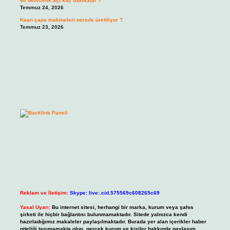
60 derecelik açı kaç dakikadır ?
Temmuz 24, 2026
Kaan çapa makineleri nerede üretiliyor ?
Temmuz 23, 2026
Reklam ve İletişim:
Skype: live:.cid.575569c608265c69
Yasal Uyarı:
Bu internet sitesi, herhangi bir marka, kurum veya şahıs
şirketi ile hiçbir bağlantısı bulunmamaktadır. Sitede yalnızca kendi
hazırladığımız makaleler paylaşılmaktadır. Burada yer alan içerikler haber
niteliği taşımamakta olup, gerçek kurum ve kişiler hakkında paylaşım