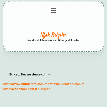
menüyü
Anasayfa
Gizlilik
Yasal
Hakkımızda
aç
Politikası
Uyarı
Ufak Bilgiler
Meraklı zihinlere kısa ve dikkat çekici notlar.
Etiket:
Bez ne demekdir
https://www.muhterem.com.tr
https://akdeniztto.com.tr
https://codeman.com.tr
Sitemap