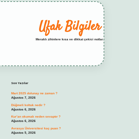
Ufak Bilgiler
Meraklı zihinlere kısa ve dikkat çekici notlar.
Sidebar
elexbet yeni adresi
tambet giriş
betexper günc
Son Yazılar
Mart 2025 dolunay ne zaman ?
Ağustos 7, 2026
Düğmeli koltuk nedir ?
Ağustos 6, 2026
Kur’an okumak neden sevaptır ?
Ağustos 6, 2026
Avrasya Üniversitesi kaç puan ?
Ağustos 5, 2026