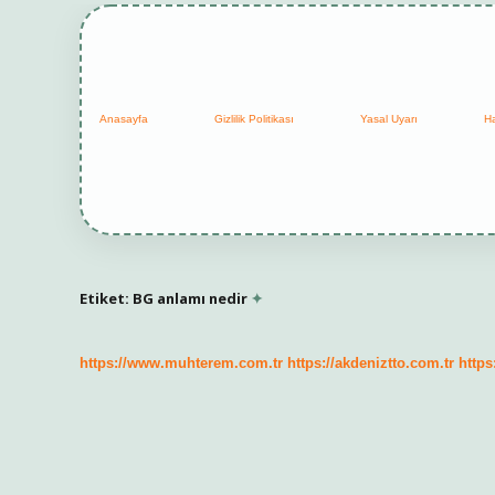
Anasayfa
Gizlilik Politikası
Yasal Uyarı
H
Etiket:
BG anlamı nedir
https://www.muhterem.com.tr
https://akdeniztto.com.tr
https