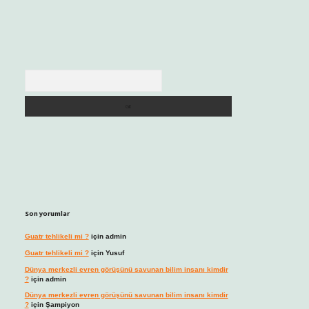
Arama
Son yorumlar
Guatr tehlikeli mi ?
için
admin
Guatr tehlikeli mi ?
için
Yusuf
Dünya merkezli evren görüşünü savunan bilim insanı kimdir
?
için
admin
Dünya merkezli evren görüşünü savunan bilim insanı kimdir
?
için
Şampiyon