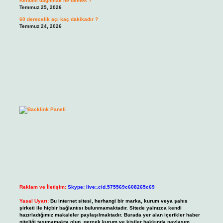
Kendini dağıtmak ne demek ?
Temmuz 25, 2026
60 derecelik açı kaç dakikadır ?
Temmuz 24, 2026
Reklam ve İletişim:
Skype: live:.cid.575569c608265c69
Yasal Uyarı:
Bu internet sitesi, herhangi bir marka, kurum veya şahıs
şirketi ile hiçbir bağlantısı bulunmamaktadır. Sitede yalnızca kendi
hazırladığımız makaleler paylaşılmaktadır. Burada yer alan içerikler haber
niteliği taşımamakta olup, gerçek kurum ve kişiler hakkında paylaşım