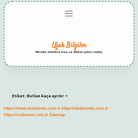
menüyü
Anasayfa
Gizlilik
Yasal
Hakkımızda
aç
Politikası
Uyarı
Ufak Bilgiler
Meraklı zihinlere kısa ve dikkat çekici notlar.
Etiket:
Butlan kaça ayrılır
https://www.muhterem.com.tr
https://akdeniztto.com.tr
https://codeman.com.tr
Sitemap