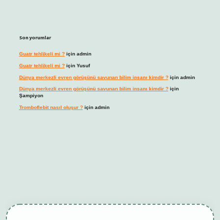
Son yorumlar
Guatr tehlikeli mi ?
için
admin
Guatr tehlikeli mi ?
için
Yusuf
Dünya merkezli evren görüşünü savunan bilim insanı kimdir ?
için
admin
Dünya merkezli evren görüşünü savunan bilim insanı kimdir ?
için
Şampiyon
Tromboflebit nasıl oluşur ?
için
admin
bet giriş
betexper güncel