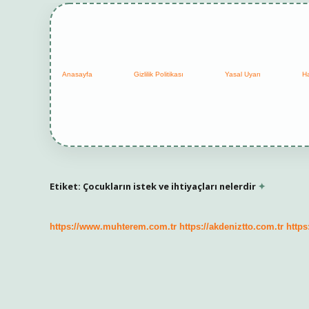
Anasayfa
Gizlilik Politikası
Yasal Uyarı
H
Etiket:
Çocukların istek ve ihtiyaçları nelerdir
https://www.muhterem.com.tr
https://akdeniztto.com.tr
https