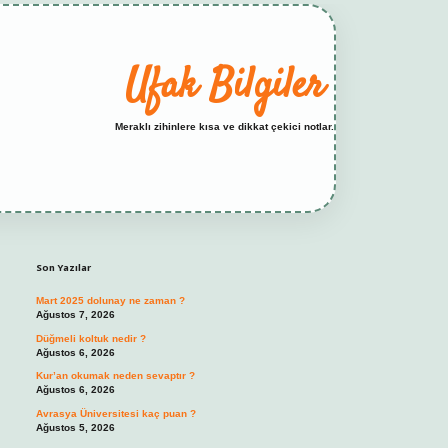
Ufak Bilgiler
Meraklı zihinlere kısa ve dikkat çekici notlar.
Sidebar
elexbet yeni adresi
tambet giriş
betexper gün
Son Yazılar
Mart 2025 dolunay ne zaman ?
Ağustos 7, 2026
Düğmeli koltuk nedir ?
Ağustos 6, 2026
Kur’an okumak neden sevaptır ?
Ağustos 6, 2026
Avrasya Üniversitesi kaç puan ?
Ağustos 5, 2026