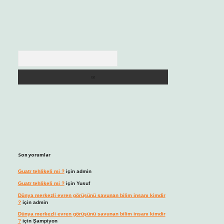
Arama
Son yorumlar
Guatr tehlikeli mi ?
için
admin
Guatr tehlikeli mi ?
için
Yusuf
Dünya merkezli evren görüşünü savunan bilim insanı kimdir
?
için
admin
Dünya merkezli evren görüşünü savunan bilim insanı kimdir
?
için
Şampiyon