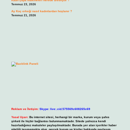
Kaan çapa makineleri nerede üretiliyor ?
Temmuz 23, 2026
Ay Koç erkeği nasıl kadınlardan hoşlanır ?
Temmuz 21, 2026
Reklam ve İletişim:
Skype: live:.cid.575569c608265c69
Yasal Uyarı:
Bu internet sitesi, herhangi bir marka, kurum veya şahıs
şirketi ile hiçbir bağlantısı bulunmamaktadır. Sitede yalnızca kendi
hazırladığımız makaleler paylaşılmaktadır. Burada yer alan içerikler haber
niteliği taşımamakta olup, gerçek kurum ve kişiler hakkında paylaşım