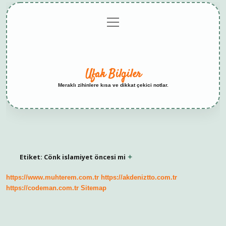
menüyü
Anasayfa
Gizlilik
Yasal
Hakkımızda
aç
Politikası
Uyarı
Ufak Bilgiler
Meraklı zihinlere kısa ve dikkat çekici notlar.
Etiket:
Cönk islamiyet öncesi mi
https://www.muhterem.com.tr
https://akdeniztto.com.tr
https://codeman.com.tr
Sitemap