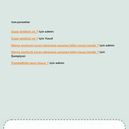
Son yorumlar
Guatr tehlikeli mi ?
için
admin
Guatr tehlikeli mi ?
için
Yusuf
Dünya merkezli evren görüşünü savunan bilim insanı kimdir ?
için
admin
Dünya merkezli evren görüşünü savunan bilim insanı kimdir ?
için
Şampiyon
Tromboflebit nasıl oluşur ?
için
admin
bet giriş
betexper güncel