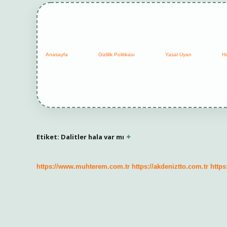
Anasayfa
Gizlilik Politikası
Yasal Uyarı
H
Etiket:
Dalitler hala var mı
https://www.muhterem.com.tr
https://akdeniztto.com.tr
https