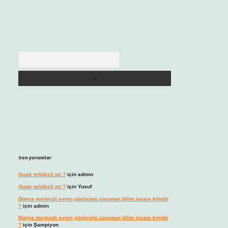
Arama
Son yorumlar
Guatr tehlikeli mi ?
için
admin
Guatr tehlikeli mi ?
için
Yusuf
Dünya merkezli evren görüşünü savunan bilim insanı kimdir
?
için
admin
Dünya merkezli evren görüşünü savunan bilim insanı kimdir
?
için
Şampiyon