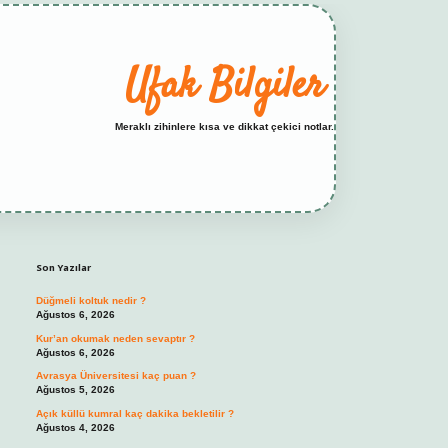
Ufak Bilgiler
Meraklı zihinlere kısa ve dikkat çekici notlar.
Sidebar
elexbet yeni adresi
tambet giriş
betexper gün
Son Yazılar
Düğmeli koltuk nedir ?
Ağustos 6, 2026
Kur’an okumak neden sevaptır ?
Ağustos 6, 2026
Avrasya Üniversitesi kaç puan ?
Ağustos 5, 2026
Açık küllü kumral kaç dakika bekletilir ?
Ağustos 4, 2026