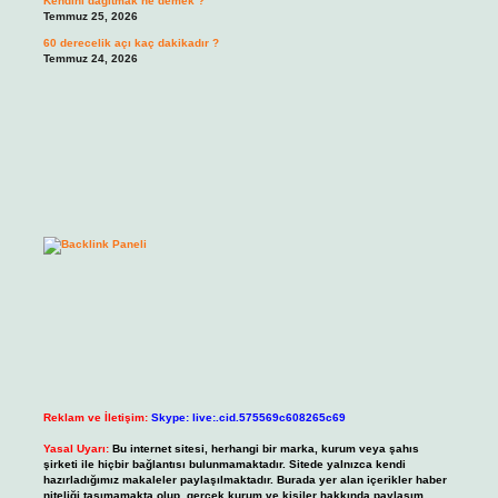
Kendini dağıtmak ne demek ?
Temmuz 25, 2026
60 derecelik açı kaç dakikadır ?
Temmuz 24, 2026
Reklam ve İletişim:
Skype: live:.cid.575569c608265c69
Yasal Uyarı:
Bu internet sitesi, herhangi bir marka, kurum veya şahıs
şirketi ile hiçbir bağlantısı bulunmamaktadır. Sitede yalnızca kendi
hazırladığımız makaleler paylaşılmaktadır. Burada yer alan içerikler haber
niteliği taşımamakta olup, gerçek kurum ve kişiler hakkında paylaşım