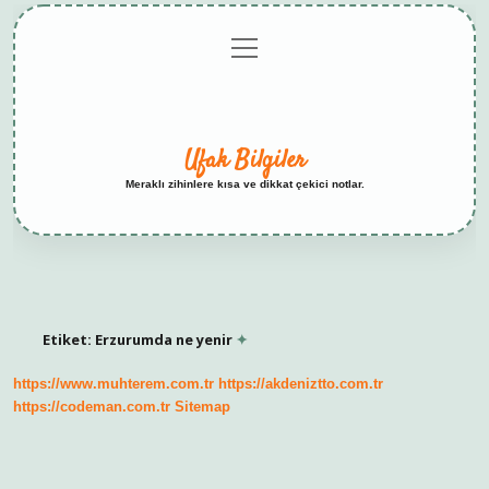
menüyü
Anasayfa
Gizlilik
Yasal
Hakkımızda
aç
Politikası
Uyarı
Ufak Bilgiler
Meraklı zihinlere kısa ve dikkat çekici notlar.
Etiket:
Erzurumda ne yenir
https://www.muhterem.com.tr
https://akdeniztto.com.tr
https://codeman.com.tr
Sitemap