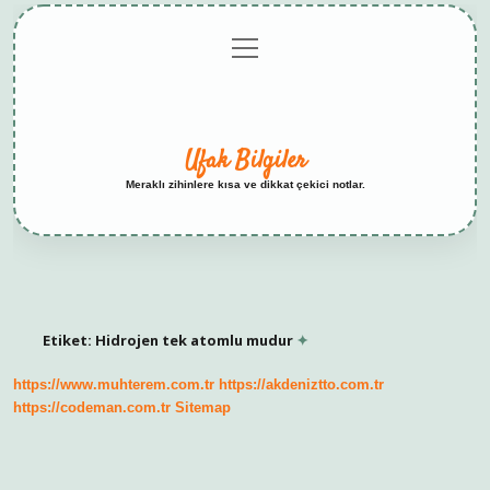
menüyü
Anasayfa
Gizlilik
Yasal
Hakkımızda
aç
Politikası
Uyarı
Ufak Bilgiler
Meraklı zihinlere kısa ve dikkat çekici notlar.
Etiket:
Hidrojen tek atomlu mudur
https://www.muhterem.com.tr
https://akdeniztto.com.tr
https://codeman.com.tr
Sitemap