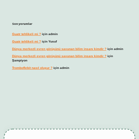
Son yorumlar
Guatr tehlikeli mi ?
için
admin
Guatr tehlikeli mi ?
için
Yusuf
Dünya merkezli evren görüşünü savunan bilim insanı kimdir ?
için
admin
Dünya merkezli evren görüşünü savunan bilim insanı kimdir ?
için
Şampiyon
Tromboflebit nasıl oluşur ?
için
admin
mbet giriş
betexper güncel