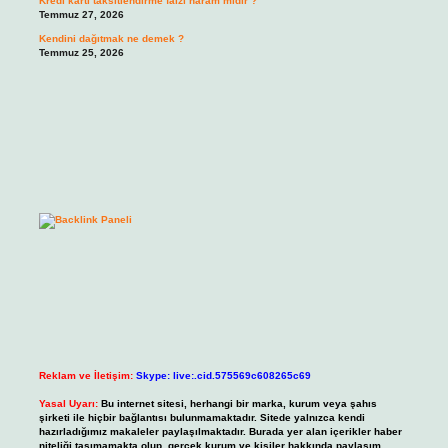
Kredi kartı taksitlendirme faizi haram mıdır ?
Temmuz 27, 2026
Kendini dağıtmak ne demek ?
Temmuz 25, 2026
Reklam ve İletişim:
Skype: live:.cid.575569c608265c69
Yasal Uyarı:
Bu internet sitesi, herhangi bir marka, kurum veya şahıs
şirketi ile hiçbir bağlantısı bulunmamaktadır. Sitede yalnızca kendi
hazırladığımız makaleler paylaşılmaktadır. Burada yer alan içerikler haber
niteliği taşımamakta olup, gerçek kurum ve kişiler hakkında paylaşım