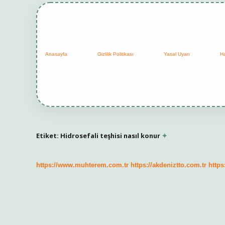
Anasayfa
Gizlilik Politikası
Yasal Uyarı
H
Etiket:
Hidrosefali teşhisi nasıl konur
https://www.muhterem.com.tr
https://akdeniztto.com.tr
https