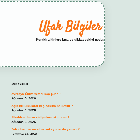
Ufak Bilgiler
Meraklı zihinlere kısa ve dikkat çekici notlar.
Sidebar
elexbet yeni adresi
tambet giriş
betexper günc
Son Yazılar
Avrasya Üniversitesi kaç puan ?
Ağustos 5, 2026
Açık küllü kumral kaç dakika bekletilir ?
Ağustos 4, 2026
Alkolden alınan ehliyetlere af var mı ?
Ağustos 3, 2026
Yahudiler neden et ve süt aynı anda yemez ?
Temmuz 29, 2026