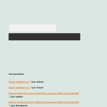
Arama
Son yorumlar
Guatr tehlikeli mi ?
için
admin
Guatr tehlikeli mi ?
için
Yusuf
Dünya merkezli evren görüşünü savunan bilim insanı kimdir
?
için
admin
Dünya merkezli evren görüşünü savunan bilim insanı kimdir
?
için
Şampiyon