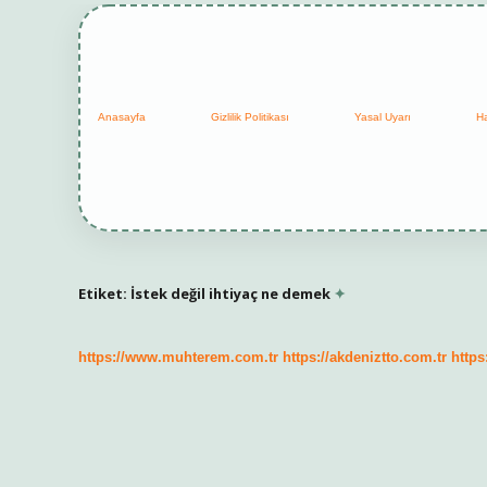
Anasayfa
Gizlilik Politikası
Yasal Uyarı
H
Etiket:
İstek değil ihtiyaç ne demek
https://www.muhterem.com.tr
https://akdeniztto.com.tr
https