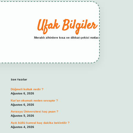
Ufak Bilgiler
Meraklı zihinlere kısa ve dikkat çekici notlar.
Sidebar
elexbet yeni adresi
tambet giriş
betexper gün
Son Yazılar
Düğmeli koltuk nedir ?
Ağustos 6, 2026
Kur’an okumak neden sevaptır ?
Ağustos 6, 2026
Avrasya Üniversitesi kaç puan ?
Ağustos 5, 2026
Açık küllü kumral kaç dakika bekletilir ?
Ağustos 4, 2026