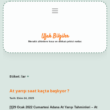
menüyü
Anasayfa
Gizlilik
Yasal
Hakkımızda
aç
Politikası
Uyarı
Ufak Bilgiler
Meraklı zihinlere kısa ve dikkat çekici notlar.
Etiket:
lar
At yarışı saat kaçta başlıyor ?
Tarih: Ekim 24, 2025
[![29 Ocak 2022 Cumartesi Adana At Yarışı Tahminleri – At