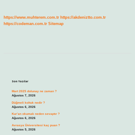
saat
kaçta
başlıyor
?
https://www.muhterem.com.tr
https://akdeniztto.com.tr
https://codeman.com.tr
Sitemap
Sidebar
Son Yazılar
Mart 2025 dolunay ne zaman ?
Ağustos 7, 2026
Düğmeli koltuk nedir ?
Ağustos 6, 2026
Kur’an okumak neden sevaptır ?
Ağustos 6, 2026
Avrasya Üniversitesi kaç puan ?
Ağustos 5, 2026