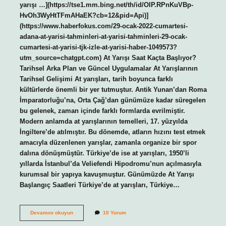
yarışı …](https://tse1.mm.bing.net/th/id/OIP.RPnKuVBp-
HvOh3WyHtTFmAHaEK?cb=12&pid=Api)]
(https://www.haberfokus.com/29-ocak-2022-cumartesi-
adana-at-yarisi-tahminleri-at-yarisi-tahminleri-29-ocak-
cumartesi-at-yarisi-tjk-izle-at-yarisi-haber-1049573?
utm_source=chatgpt.com) At Yarışı Saat Kaçta Başlıyor?
Tarihsel Arka Plan ve Güncel Uygulamalar At Yarışlarının
Tarihsel Gelişimi At yarışları, tarih boyunca farklı
kültürlerde önemli bir yer tutmuştur. Antik Yunan’dan Roma
İmparatorluğu’na, Orta Çağ’dan günümüze kadar süregelen
bu gelenek, zaman içinde farklı formlarda evrilmiştir.
Modern anlamda at yarışlarının temelleri, 17. yüzyılda
İngiltere’de atılmıştır. Bu dönemde, atların hızını test etmek
amacıyla düzenlenen yarışlar, zamanla organize bir spor
dalına dönüşmüştür. Türkiye’de ise at yarışları, 1950’li
yıllarda İstanbul’da Veliefendi Hipodromu’nun açılmasıyla
kurumsal bir yapıya kavuşmuştur. Günümüzde At Yarışı
Başlangıç Saatleri Türkiye’de at yarışları, Türkiye…
At
Devamını okuyun
10 Yorum
yarışı