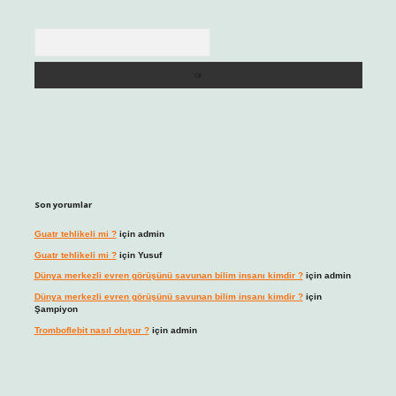
Arama
Son yorumlar
Guatr tehlikeli mi ?
için
admin
Guatr tehlikeli mi ?
için
Yusuf
Dünya merkezli evren görüşünü savunan bilim insanı kimdir ?
için
admin
Dünya merkezli evren görüşünü savunan bilim insanı kimdir ?
için
Şampiyon
Tromboflebit nasıl oluşur ?
için
admin