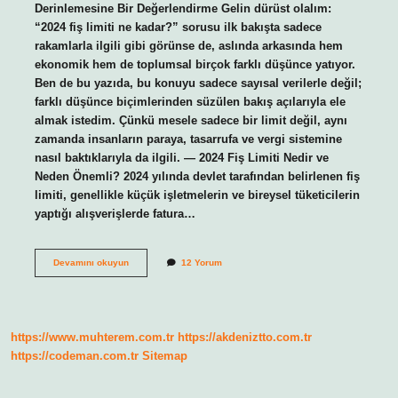
Derinlemesine Bir Değerlendirme Gelin dürüst olalım:
“2024 fiş limiti ne kadar?” sorusu ilk bakışta sadece
rakamlarla ilgili gibi görünse de, aslında arkasında hem
ekonomik hem de toplumsal birçok farklı düşünce yatıyor.
Ben de bu yazıda, bu konuyu sadece sayısal verilerle değil;
farklı düşünce biçimlerinden süzülen bakış açılarıyla ele
almak istedim. Çünkü mesele sadece bir limit değil, aynı
zamanda insanların paraya, tasarrufa ve vergi sistemine
nasıl baktıklarıyla da ilgili. — 2024 Fiş Limiti Nedir ve
Neden Önemli? 2024 yılında devlet tarafından belirlenen fiş
limiti, genellikle küçük işletmelerin ve bireysel tüketicilerin
yaptığı alışverişlerde fatura…
2024
Devamını okuyun
12 Yorum
fiş
limiti
ne
kadar
?
https://www.muhterem.com.tr
https://akdeniztto.com.tr
https://codeman.com.tr
Sitemap