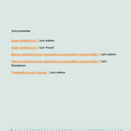
Son yorumlar
Guatr tehlikeli mi ?
için
admin
Guatr tehlikeli mi ?
için
Yusuf
Dünya merkezli evren görüşünü savunan bilim insanı kimdir ?
için
admin
Dünya merkezli evren görüşünü savunan bilim insanı kimdir ?
için
Şampiyon
Tromboflebit nasıl oluşur ?
için
admin
t giriş
betexper güncel