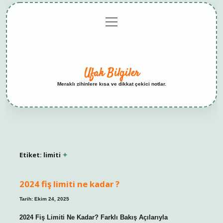
menüyü
Anasayfa
Gizlilik
Yasal
Hakkımızda
aç
Politikası
Uyarı
Ufak Bilgiler
Meraklı zihinlere kısa ve dikkat çekici notlar.
Etiket:
limiti
2024 fiş limiti ne kadar ?
Tarih: Ekim 24, 2025
2024 Fiş Limiti Ne Kadar? Farklı Bakış Açılarıyla