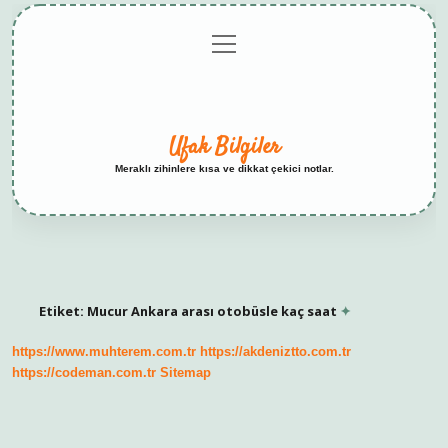
menüyü
Anasayfa
Gizlilik
Yasal
Hakkımızda
aç
Politikası
Uyarı
Ufak Bilgiler
Meraklı zihinlere kısa ve dikkat çekici notlar.
Etiket:
Mucur Ankara arası otobüsle kaç saat
https://www.muhterem.com.tr
https://akdeniztto.com.tr
https://codeman.com.tr
Sitemap