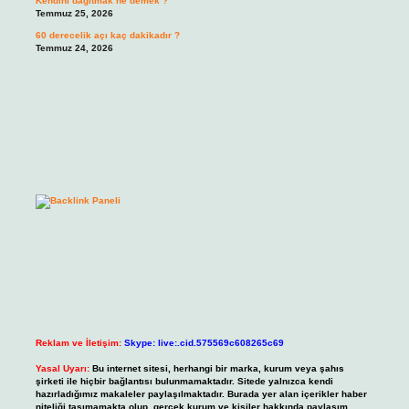
Kendini dağıtmak ne demek ?
Temmuz 25, 2026
60 derecelik açı kaç dakikadır ?
Temmuz 24, 2026
Reklam ve İletişim:
Skype: live:.cid.575569c608265c69
Yasal Uyarı:
Bu internet sitesi, herhangi bir marka, kurum veya şahıs
şirketi ile hiçbir bağlantısı bulunmamaktadır. Sitede yalnızca kendi
hazırladığımız makaleler paylaşılmaktadır. Burada yer alan içerikler haber
niteliği taşımamakta olup, gerçek kurum ve kişiler hakkında paylaşım