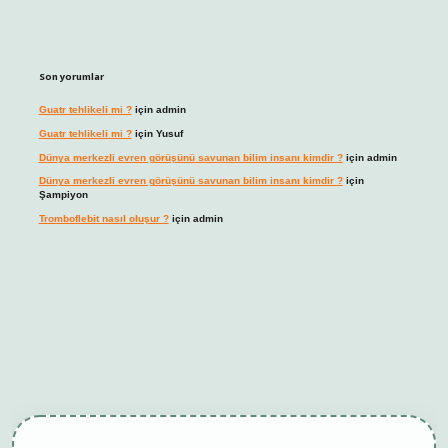
Son yorumlar
Guatr tehlikeli mi ?
için
admin
Guatr tehlikeli mi ?
için
Yusuf
Dünya merkezli evren görüşünü savunan bilim insanı kimdir ?
için
admin
Dünya merkezli evren görüşünü savunan bilim insanı kimdir ?
için
Şampiyon
Tromboflebit nasıl oluşur ?
için
admin
bet giriş
betexper güncel