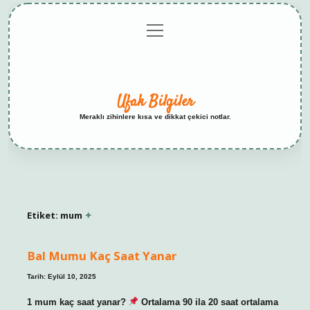
menüyü
Anasayfa
Gizlilik
Yasal
Hakkımızda
aç
Politikası
Uyarı
Ufak Bilgiler
Meraklı zihinlere kısa ve dikkat çekici notlar.
Etiket:
mum
Bal Mumu Kaç Saat Yanar
Tarih: Eylül 10, 2025
1 mum kaç saat yanar?
Ortalama 90 ila 20 saat ortalama