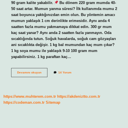
90 gram kalite yakabilir.
Bu dönem 220 gram mumda 40-
50 saat artar. Mumun yanma süresi? İlk kullanımda mumu 2
saat boyunca yaktığınızdan emin olun. Bu yöntemin amacı
mumun yaklaşık 1 cm derinlikte erimesidir. Aynı anda 4
saatten fazla mumu yakmamaya dikkat edin. 300 gr mum
kaç saat yanar? Aynı anda 2 saatten fazla yanmayın. Oda
sıcaklığında tutun. Soğuk havalarda, soğuk cam gözyaşları
ani sıcaklıkta değişir. 1 kg bal mumundan kaç mum çıkar?
1 kg soya mumu ile yaklaşık 9-10 100 gram mum
yapabilirsiniz. 1 kg paraftan kaç…
Bal
Devamını okuyun
14 Yorum
Mumu
Kaç
Saat
Yanar
https://www.muhterem.com.tr
https://akdeniztto.com.tr
https://codeman.com.tr
Sitemap