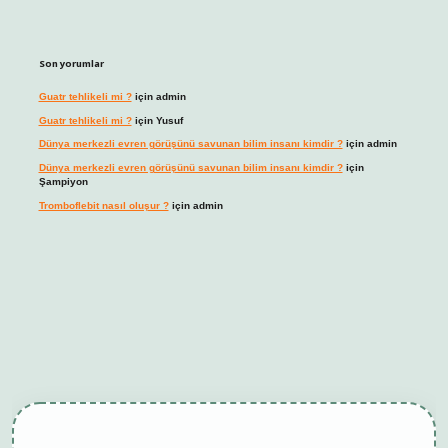
Son yorumlar
Guatr tehlikeli mi ?
için
admin
Guatr tehlikeli mi ?
için
Yusuf
Dünya merkezli evren görüşünü savunan bilim insanı kimdir ?
için
admin
Dünya merkezli evren görüşünü savunan bilim insanı kimdir ?
için
Şampiyon
Tromboflebit nasıl oluşur ?
için
admin
et giriş
betexper güncel