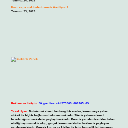
Temmuz 24, 2026
Kaan çapa makineleri nerede üretiliyor ?
Temmuz 23, 2026
Reklam ve İletişim:
Skype: live:.cid.575569c608265c69
Yasal Uyarı:
Bu internet sitesi, herhangi bir marka, kurum veya şahıs
şirketi ile hiçbir bağlantısı bulunmamaktadır. Sitede yalnızca kendi
hazırladığımız makaleler paylaşılmaktadır. Burada yer alan içerikler haber
niteliği taşımamakta olup, gerçek kurum ve kişiler hakkında paylaşım
yapılmamaktadır. Gerçek kurum ve kişiler ile isim benzerlikleri tamamen