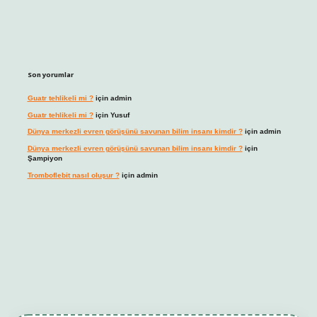
Son yorumlar
Guatr tehlikeli mi ?
için
admin
Guatr tehlikeli mi ?
için
Yusuf
Dünya merkezli evren görüşünü savunan bilim insanı kimdir ?
için
admin
Dünya merkezli evren görüşünü savunan bilim insanı kimdir ?
için
Şampiyon
Tromboflebit nasıl oluşur ?
için
admin
t giriş
betexper güncel