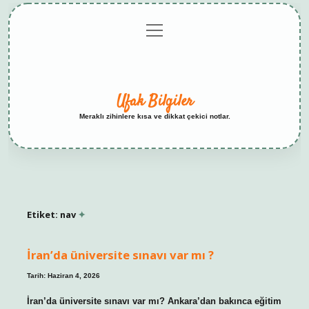
menüyü
Anasayfa
Gizlilik
Yasal
Hakkımızda
aç
Politikası
Uyarı
Ufak Bilgiler
Meraklı zihinlere kısa ve dikkat çekici notlar.
Etiket:
nav
İran’da üniversite sınavı var mı ?
Tarih: Haziran 4, 2026
İran’da üniversite sınavı var mı? Ankara’dan bakınca eğitim