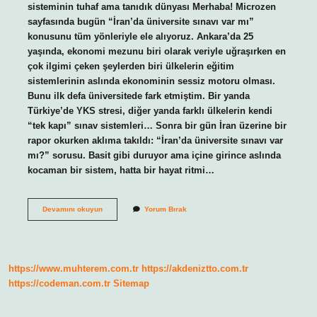
sisteminin tuhaf ama tanıdık dünyası Merhaba! Microzen
sayfasında bugün “İran’da üniversite sınavı var mı”
konusunu tüm yönleriyle ele alıyoruz. Ankara’da 25
yaşında, ekonomi mezunu biri olarak veriyle uğraşırken en
çok ilgimi çeken şeylerden biri ülkelerin eğitim
sistemlerinin aslında ekonominin sessiz motoru olması.
Bunu ilk defa üniversitede fark etmiştim. Bir yanda
Türkiye’de YKS stresi, diğer yanda farklı ülkelerin kendi
“tek kapı” sınav sistemleri… Sonra bir gün İran üzerine bir
rapor okurken aklıma takıldı: “İran’da üniversite sınavı var
mı?” sorusu. Basit gibi duruyor ama içine girince aslında
kocaman bir sistem, hatta bir hayat ritmi…
İran’da
Devamını okuyun
Yorum Bırak
üniversite
sınavı
var
mı
?
https://www.muhterem.com.tr
https://akdeniztto.com.tr
https://codeman.com.tr
Sitemap