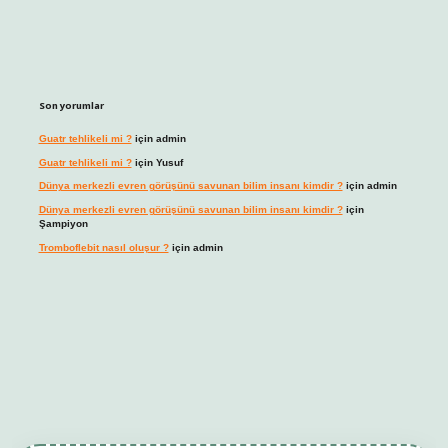
Son yorumlar
Guatr tehlikeli mi ?
için
admin
Guatr tehlikeli mi ?
için
Yusuf
Dünya merkezli evren görüşünü savunan bilim insanı kimdir ?
için
admin
Dünya merkezli evren görüşünü savunan bilim insanı kimdir ?
için
Şampiyon
Tromboflebit nasıl oluşur ?
için
admin
t giriş
betexper güncel