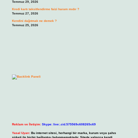
Temmuz 29, 2026
Kredi kartı taksitlendirme faizi haram mıdır ?
Temmuz 27, 2026
Kendini dağıtmak ne demek ?
Temmuz 25, 2026
Reklam ve İletişim:
Skype: live:.cid.575569c608265c69
Yasal Uyarı:
Bu internet sitesi, herhangi bir marka, kurum veya şahıs
şirketi ile hiçbir bağlantısı bulunmamaktadır. Sitede yalnızca kendi