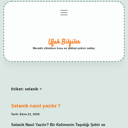
menüyü
Anasayfa
Gizlilik
Yasal
Hakkımızda
aç
Politikası
Uyarı
Ufak Bilgiler
Meraklı zihinlere kısa ve dikkat çekici notlar.
Etiket:
selanik
Selanik nasıl yazılır ?
Tarih: Ekim 21, 2025
Selanik Nasıl Yazılır? Bir Kelimenin Taşıdığı Şehir ve