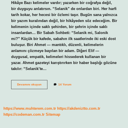
Hikâye Bazı kelimeler vardır; yazarken bir coğrafya değil,
bir duyguyu anlatırsın. “Selanik” de onlardan biri. Her harfi
tarih kokar, her hecesi bir özlemi taşır. Bugün sana yalnızca
bir yazım kuralından değil, bir hikâyeden söz edeceğim. Bir
kelimenin içinde saklı şehirden, bir şehrin içinde saklı
insanlardan… Bir Sabah Sohbeti: “Selanik mi, Salonik
mi?” Küçük bir kafede, sabahın ilk saatlerinde iki eski dost
buluşur. Biri Ahmet — mantıklı, düzenli, kelimelerin
anlamını çözmeye bayılan bir adam. Diğeri Elif —
duygusal, empatik, kelimeleri hissederek kullanan bir
yazar. Ahmet gazeteyi karıştırırken bir haber başlığı gözüne
takılır: “Selanik’te…
Selanik
Devamını okuyun
14 Yorum
nasıl
yazılır
?
https://www.muhterem.com.tr
https://akdeniztto.com.tr
https://codeman.com.tr
Sitemap