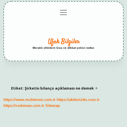
menüyü
Anasayfa
Gizlilik
Yasal
Hakkımızda
aç
Politikası
Uyarı
Ufak Bilgiler
Meraklı zihinlere kısa ve dikkat çekici notlar.
Etiket:
Şirketin bilanço açıklaması ne demek
https://www.muhterem.com.tr
https://akdeniztto.com.tr
https://codeman.com.tr
Sitemap