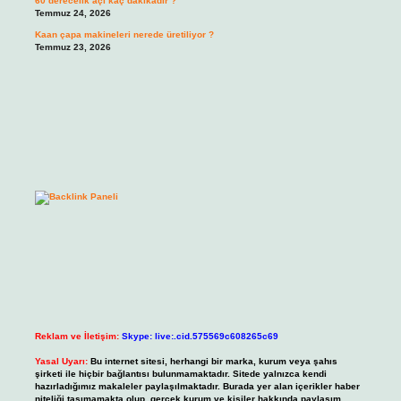
60 derecelik açı kaç dakikadır ?
Temmuz 24, 2026
Kaan çapa makineleri nerede üretiliyor ?
Temmuz 23, 2026
Reklam ve İletişim:
Skype: live:.cid.575569c608265c69
Yasal Uyarı:
Bu internet sitesi, herhangi bir marka, kurum veya şahıs
şirketi ile hiçbir bağlantısı bulunmamaktadır. Sitede yalnızca kendi
hazırladığımız makaleler paylaşılmaktadır. Burada yer alan içerikler haber
niteliği taşımamakta olup, gerçek kurum ve kişiler hakkında paylaşım