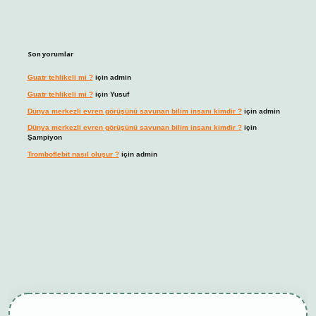
Son yorumlar
Guatr tehlikeli mi ?
için
admin
Guatr tehlikeli mi ?
için
Yusuf
Dünya merkezli evren görüşünü savunan bilim insanı kimdir ?
için
admin
Dünya merkezli evren görüşünü savunan bilim insanı kimdir ?
için
Şampiyon
Tromboflebit nasıl oluşur ?
için
admin
bet giriş
betexper güncel