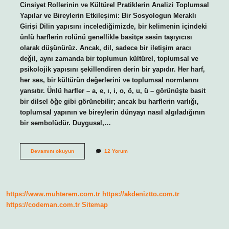
Cinsiyet Rollerinin ve Kültürel Pratiklerin Analizi Toplumsal
Yapılar ve Bireylerin Etkileşimi: Bir Sosyologun Meraklı
Girişi Dilin yapısını incelediğimizde, bir kelimenin içindeki
ünlü harflerin rolünü genellikle basitçe sesin taşıyıcısı
olarak düşünürüz. Ancak, dil, sadece bir iletişim aracı
değil, aynı zamanda bir toplumun kültürel, toplumsal ve
psikolojik yapısını şekillendiren derin bir yapıdır. Her harf,
her ses, bir kültürün değerlerini ve toplumsal normlarını
yansıtır. Ünlü harfler – a, e, ı, i, o, ö, u, ü – görünüşte basit
bir dilsel öğe gibi görünebilir; ancak bu harflerin varlığı,
toplumsal yapının ve bireylerin dünyayı nasıl algıladığının
bir sembolüdür. Duygusal,…
Alfabedeki
Devamını okuyun
12 Yorum
ünlü
harfler
nedir
?
https://www.muhterem.com.tr
https://akdeniztto.com.tr
https://codeman.com.tr
Sitemap