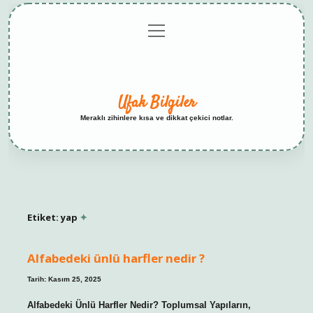
menüyü
Anasayfa
Gizlilik
Yasal
Hakkımızda
aç
Politikası
Uyarı
Ufak Bilgiler
Meraklı zihinlere kısa ve dikkat çekici notlar.
Etiket:
yap
Alfabedeki ünlü harfler nedir ?
Tarih: Kasım 25, 2025
Alfabedeki Ünlü Harfler Nedir? Toplumsal Yapıların,