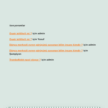
Son yorumlar
Guatr tehlikeli mi ?
için
admin
Guatr tehlikeli mi ?
için
Yusuf
Dünya merkezli evren görüşünü savunan bilim insanı kimdir ?
için
admin
Dünya merkezli evren görüşünü savunan bilim insanı kimdir ?
için
Şampiyon
Tromboflebit nasıl oluşur ?
için
admin
t giriş
betexper güncel