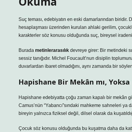
Okuma
Suç teması, edebiyatın en eski damarlarından biridir. D
hesaplaşması üzerinden kurulan ahlaki gerilim, çocukl
karakterler söz konusu olduğunda suç, bireysel iradeni
Burada
metinlerarasılık
devreye girer: Bir metindeki s
sessiz tanığıdır. Michel Foucault’nun disiplin toplumu
duvarlardan ibaret olmadığını, aynı zamanda bir söylem 
Hapishane Bir Mekân mı, Yoksa 
Hapishane edebiyatta çoğu zaman kapalı bir mekân gibi 
Camus’nün “Yabancı”sındaki mahkeme sahneleri ya da 
bireyin yalnızca fiziksel değil, dilsel olarak da kuşatıldığ
Çocuk söz konusu olduğunda bu kuşatma daha da katma