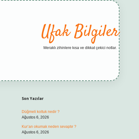
Ufak Bilgiler
Meraklı zihinlere kısa ve dikkat çekici notlar.
Sidebar
elexbet yeni adresi
tam
Son Yazılar
Düğmeli koltuk nedir ?
Ağustos 6, 2026
Kur’an okumak neden sevaptır ?
Ağustos 6, 2026