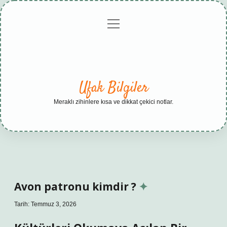
menüyü
Anasayfa
Gizlilik
Yasal
Hakkımızda
aç
Politikası
Uyarı
Ufak Bilgiler
Meraklı zihinlere kısa ve dikkat çekici notlar.
Avon patronu kimdir ?
Tarih: Temmuz 3, 2026