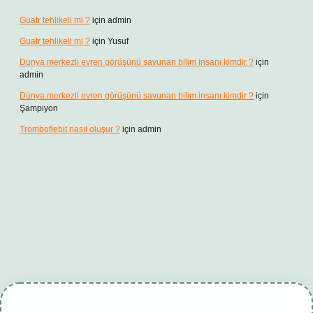
Guatr tehlikeli mi ?
için
admin
Guatr tehlikeli mi ?
için
Yusuf
Dünya merkezli evren görüşünü savunan bilim insanı kimdir ?
için
admin
Dünya merkezli evren görüşünü savunan bilim insanı kimdir ?
için
Şampiyon
Tromboflebit nasıl oluşur ?
için
admin
bet giriş
betexper güncel