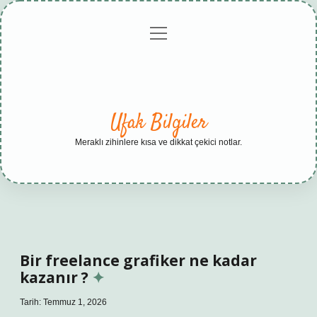
menüyü
Anasayfa
Gizlilik
Yasal
Hakkımızda
aç
Politikası
Uyarı
Ufak Bilgiler
Meraklı zihinlere kısa ve dikkat çekici notlar.
Bir freelance grafiker ne kadar
kazanır ?
Tarih: Temmuz 1, 2026