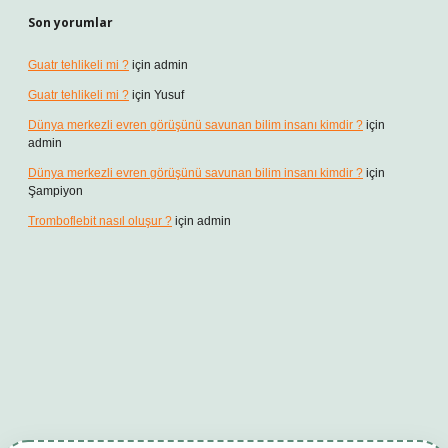
Son yorumlar
Guatr tehlikeli mi ?
için
admin
Guatr tehlikeli mi ?
için
Yusuf
Dünya merkezli evren görüşünü savunan bilim insanı kimdir ?
için
admin
Dünya merkezli evren görüşünü savunan bilim insanı kimdir ?
için
Şampiyon
Tromboflebit nasıl oluşur ?
için
admin
mbet giriş
betexper güncel