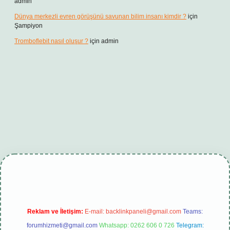
admin
Dünya merkezli evren görüşünü savunan bilim insanı kimdir ?
için
Şampiyon
Tromboflebit nasıl oluşur ?
için
admin
ambet giriş
betexper güncel
Reklam ve İletişim:
E-mail:
backlinkpaneli@gmail.com
Teams:
forumhizmeti@gmail.com
Whatsapp: 0262 606 0 726
Telegram: