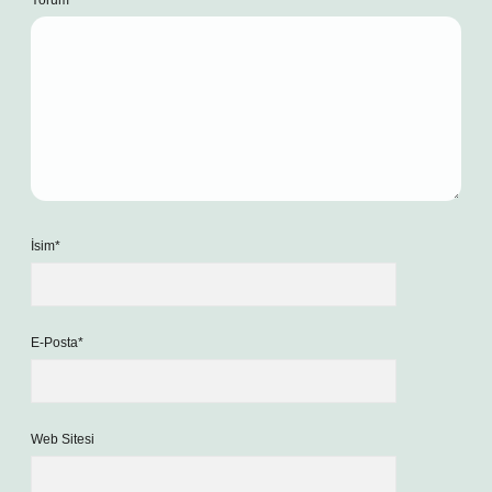
Yorum
İsim*
E-Posta*
Web Sitesi