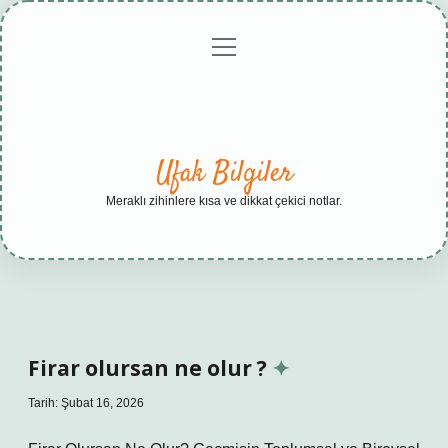
menüyü
Anasayfa
Gizlilik
Yasal
Hakkımızda
aç
Politikası
Uyarı
Ufak Bilgiler
Meraklı zihinlere kısa ve dikkat çekici notlar.
Firar olursan ne olur ?
Tarih: Şubat 16, 2026