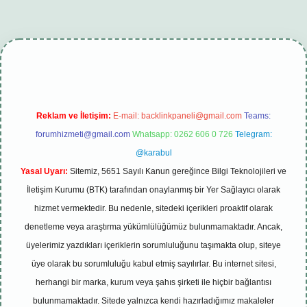
i
tambet giriş
betexper güncel
Reklam ve İletişim:
E-mail:
backlinkpaneli@gmail.com
Teams:
forumhizmeti@gmail.com
Whatsapp: 0262 606 0 726
Telegram:
@karabul
Yasal Uyarı:
Sitemiz, 5651 Sayılı Kanun gereğince Bilgi Teknolojileri ve
İletişim Kurumu (BTK) tarafından onaylanmış bir Yer Sağlayıcı olarak
hizmet vermektedir. Bu nedenle, sitedeki içerikleri proaktif olarak
denetleme veya araştırma yükümlülüğümüz bulunmamaktadır. Ancak,
üyelerimiz yazdıkları içeriklerin sorumluluğunu taşımakta olup, siteye
üye olarak bu sorumluluğu kabul etmiş sayılırlar. Bu internet sitesi,
herhangi bir marka, kurum veya şahıs şirketi ile hiçbir bağlantısı
bulunmamaktadır. Sitede yalnızca kendi hazırladığımız makaleler