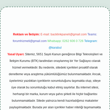
i
tambet giriş
betexper güncel
Reklam ve İletişim:
E-mail:
backlinkpaneli@gmail.com
Teams:
forumhizmeti@gmail.com
Whatsapp: 0262 606 0 726
Telegram:
@karabul
Yasal Uyarı:
Sitemiz, 5651 Sayılı Kanun gereğince Bilgi Teknolojileri ve
İletişim Kurumu (BTK) tarafından onaylanmış bir Yer Sağlayıcı olarak
hizmet vermektedir. Bu nedenle, sitedeki içerikleri proaktif olarak
denetleme veya araştırma yükümlülüğümüz bulunmamaktadır. Ancak,
üyelerimiz yazdıkları içeriklerin sorumluluğunu taşımakta olup, siteye
üye olarak bu sorumluluğu kabul etmiş sayılırlar. Bu internet sitesi,
herhangi bir marka, kurum veya şahıs şirketi ile hiçbir bağlantısı
bulunmamaktadır. Sitede yalnızca kendi hazırladığımız makaleler
paylaşılmaktadır. Burada yer alan içerikler haber niteliği taşımamakta