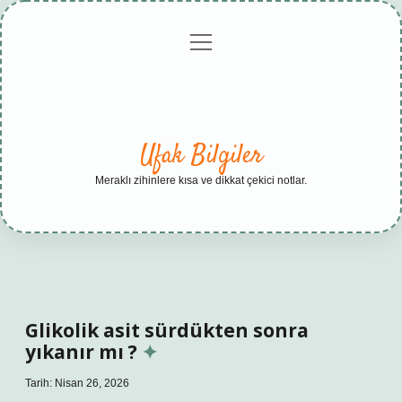
menüyü
Anasayfa
Gizlilik
Yasal
Hakkımızda
aç
Politikası
Uyarı
Ufak Bilgiler
Meraklı zihinlere kısa ve dikkat çekici notlar.
Glikolik asit sürdükten sonra
yıkanır mı ?
Tarih: Nisan 26, 2026