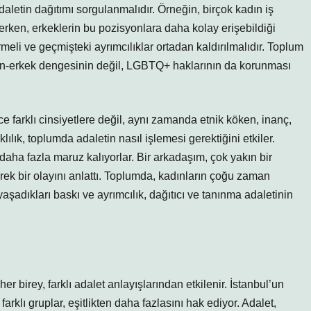
daletin dağıtımı sorgulanmalıdır. Örneğin, birçok kadın iş
rken, erkeklerin bu pozisyonlara daha kolay erişebildiği
meli ve geçmişteki ayrımcılıklar ortadan kaldırılmalıdır. Toplum
dın-erkek dengesinin değil, LGBTQ+ haklarının da korunması
ce farklı cinsiyetlere değil, aynı zamanda etnik köken, inanç,
arklılık, toplumda adaletin nasıl işlemesi gerektiğini etkiler.
daha fazla maruz kalıyorlar. Bir arkadaşım, çok yakın bir
ek bir olayını anlattı. Toplumda, kadınların çoğu zaman
aşadıkları baskı ve ayrımcılık, dağıtıcı ve tanınma adaletinin
r birey, farklı adalet anlayışlarından etkilenir. İstanbul’un
rklı gruplar, eşitlikten daha fazlasını hak ediyor. Adalet,