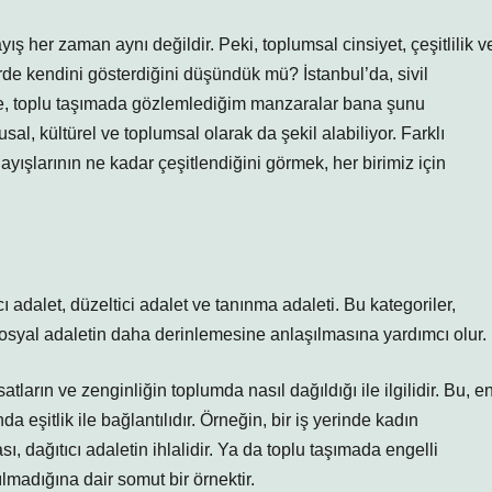
ış her zaman aynı değildir. Peki, toplumsal cinsiyet, çeşitlilik v
erde kendini gösterdiğini düşündük mü? İstanbul’da, sivil
nde, toplu taşımada gözlemlediğim manzaralar bana şunu
sal, kültürel ve toplumsal olarak da şekil alabiliyor. Farklı
ayışlarının ne kadar çeşitlendiğini görmek, her birimiz için
cı adalet, düzeltici adalet ve tanınma adaleti. Bu kategoriler,
 sosyal adaletin daha derinlemesine anlaşılmasına yardımcı olur.
satların ve zenginliğin toplumda nasıl dağıldığı ile ilgilidir. Bu, e
nda eşitlik ile bağlantılıdır. Örneğin, bir iş yerinde kadın
, dağıtıcı adaletin ihlalidir. Ya da toplu taşımada engelli
ğılmadığına dair somut bir örnektir.