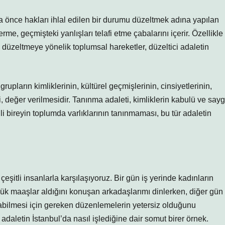
aha önce hakları ihlal edilen bir durumu düzeltmek adına yapılan
me, geçmişteki yanlışları telafi etme çabalarını içerir. Özellikle
 düzeltmeye yönelik toplumsal hareketler, düzeltici adaletin
rupların kimliklerinin, kültürel geçmişlerinin, cinsiyetlerinin,
i, değer verilmesidir. Tanınma adaleti, kimliklerin kabulü ve sayg
lli bireyin toplumda varlıklarının tanınmaması, bu tür adaletin
 çeşitli insanlarla karşılaşıyoruz. Bir gün iş yerinde kadınların
ük maaşlar aldığını konuşan arkadaşlarımı dinlerken, diğer gün
pabilmesi için gereken düzenlemelerin yetersiz olduğunu
adaletin İstanbul’da nasıl işlediğine dair somut birer örnek.