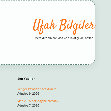
Ufak Bilgiler
Meraklı zihinlere kısa ve dikkat çekici notlar.
Sidebar
elexbet yeni adres
Son Yazılar
Yengeç kafadan bacaklı mı ?
Ağustos 9, 2026
Mart 2025 dolunay ne zaman ?
Ağustos 7, 2026