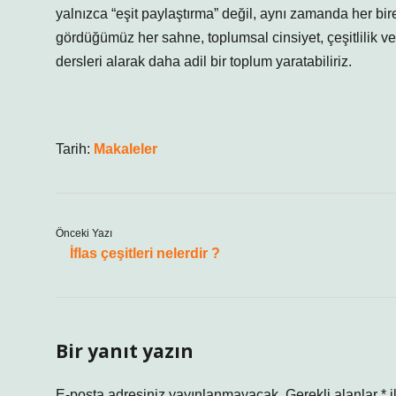
yalnızca “eşit paylaştırma” değil, aynı zamanda her bir
gördüğümüz her sahne, toplumsal cinsiyet, çeşitlilik ve s
dersleri alarak daha adil bir toplum yaratabiliriz.
Tarih:
Makaleler
Önceki Yazı
İflas çeşitleri nelerdir ?
Bir yanıt yazın
E-posta adresiniz yayınlanmayacak.
Gerekli alanlar
*
i