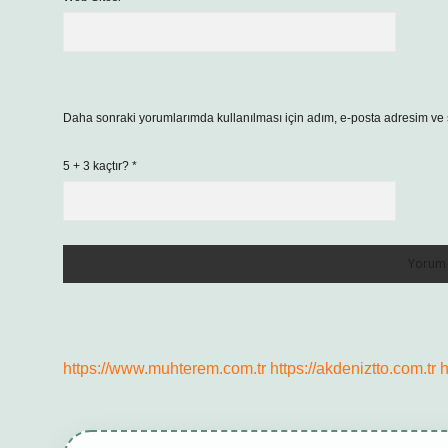
Daha sonraki yorumlarımda kullanılması için adım, e-posta adresim ve s
5 + 3 kaçtır?
*
https://www.muhterem.com.tr
https://akdeniztto.com.tr
h