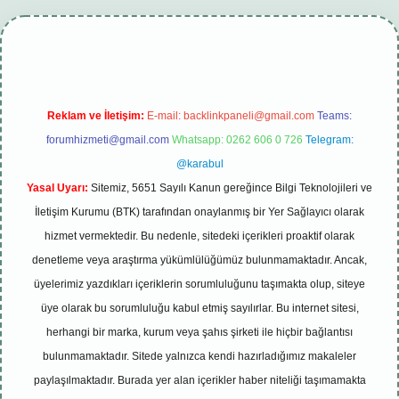
i
tambet giriş
betexper güncel
Reklam ve İletişim:
E-mail:
backlinkpaneli@gmail.com
Teams:
forumhizmeti@gmail.com
Whatsapp: 0262 606 0 726
Telegram:
@karabul
Yasal Uyarı:
Sitemiz, 5651 Sayılı Kanun gereğince Bilgi Teknolojileri ve
İletişim Kurumu (BTK) tarafından onaylanmış bir Yer Sağlayıcı olarak
hizmet vermektedir. Bu nedenle, sitedeki içerikleri proaktif olarak
denetleme veya araştırma yükümlülüğümüz bulunmamaktadır. Ancak,
üyelerimiz yazdıkları içeriklerin sorumluluğunu taşımakta olup, siteye
üye olarak bu sorumluluğu kabul etmiş sayılırlar. Bu internet sitesi,
herhangi bir marka, kurum veya şahıs şirketi ile hiçbir bağlantısı
bulunmamaktadır. Sitede yalnızca kendi hazırladığımız makaleler
paylaşılmaktadır. Burada yer alan içerikler haber niteliği taşımamakta