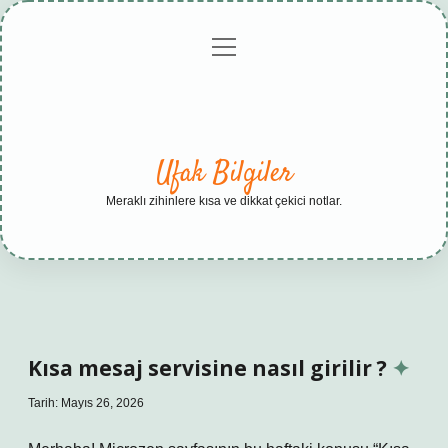
menüyü
Anasayfa
Gizlilik
Yasal
Hakkımızda
aç
Politikası
Uyarı
Ufak Bilgiler
Meraklı zihinlere kısa ve dikkat çekici notlar.
Kısa mesaj servisine nasıl girilir ?
Tarih: Mayıs 26, 2026