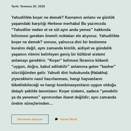
Tarih: Temmuz 29, 2026
Yahudilikte koşer ne demek? Kavramın anlamı ve günlük
yaşamdaki karşılığı Herkese merhaba! Bu yazımızda
“Yahudiler neden et ve süt aynı anda yemez” hakkında
bilinmesi gereken önemli noktaları ele alıyoruz. Yahudilikte
koşer ne demek? sorusu, yalnızca dini bir beslenme
kuralını değil, aynı zamanda kimlik, aidiyet ve gündelik
yaşamın ritmini belirleyen geniş bir kültürel sistemi
anlamayı gerektirir. “Koşer” kelimesi İbranice kökenli
“uygun, doğru, kabul edilebilir” anlamına gelen “kasher”
sözcüğünden gelir. Yahudi dini hukukunda (Halakha)
yiyeceklerin nasıl hazırlanması, hangi hayvanların
tüketilebileceği ve hangi kombinasyonların uygun olduğu
detaylı şekilde tanımlanır. Koşer sistemi, sadece “yenebilir
ya da yenemez” ayrımından ibaret değildir; aynı zamanda
üretim süreçlerinden…
Yahudiler
Devamını okuyun
Yorum Bırak
neden
et