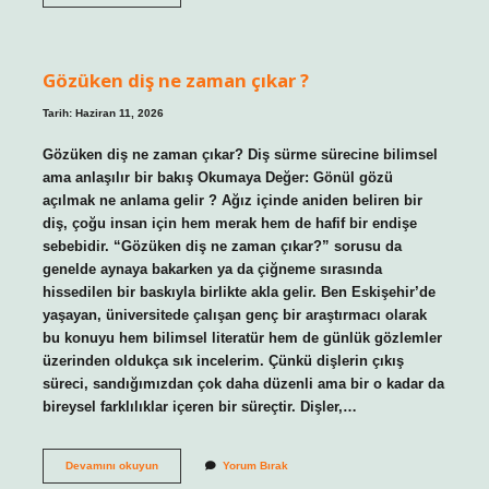
takviyesi
kaşıntı
yapar
mı
?
Gözüken diş ne zaman çıkar ?
Tarih: Haziran 11, 2026
Gözüken diş ne zaman çıkar? Diş sürme sürecine bilimsel
ama anlaşılır bir bakış Okumaya Değer: Gönül gözü
açılmak ne anlama gelir ? Ağız içinde aniden beliren bir
diş, çoğu insan için hem merak hem de hafif bir endişe
sebebidir. “Gözüken diş ne zaman çıkar?” sorusu da
genelde aynaya bakarken ya da çiğneme sırasında
hissedilen bir baskıyla birlikte akla gelir. Ben Eskişehir’de
yaşayan, üniversitede çalışan genç bir araştırmacı olarak
bu konuyu hem bilimsel literatür hem de günlük gözlemler
üzerinden oldukça sık incelerim. Çünkü dişlerin çıkış
süreci, sandığımızdan çok daha düzenli ama bir o kadar da
bireysel farklılıklar içeren bir süreçtir. Dişler,…
Gözüken
Devamını okuyun
Yorum Bırak
diş