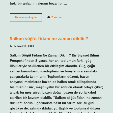
tıpkı bir anlatının akışını bozan bir…
Tromboflebit
Devamını okuyun
7 Yorum
nasıl
oluşur
?
Salkım söğüt fidanı ne zaman dikilir ?
Tarih: Mart 13, 2026
Salkım Söğüt Fidanı Ne Zaman Dikilir? Bir Siyaset Bilimi
Perspektifinden Siyaset, her anı toplumun farklı güç
ilişkileriyle şekillenen bir etkileşim alanıdır. Güç, çoğu
zaman kurumların, ideolojilerin ve bireylerin arasındaki
çatışmalarla tanımlanır. Toplumların düzeni, bazen
anayasal metinlerde bazen de halkın ortak bilinçaltında
biçimlenir. Güç, meşruiyetin bir sonucu olarak ortaya çıkar;
ancak bu meşruiyet, bazen doğal, bazen de zorla kabul
ettirilen bir kavram olabilir. “Salkım söğüt fidanı ne zaman
dikilir?” sorusu, görünüşte basit bir tarım sorusu gibi
gözükse de, aslında iktidar, yurttaşlık ve toplumsal düzen