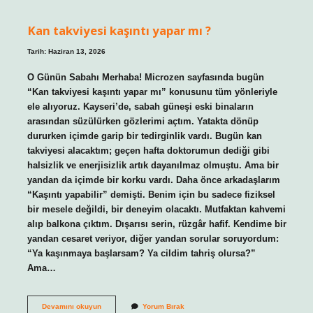
ve
süt
aynı
Kan takviyesi kaşıntı yapar mı ?
anda
yemez
?
Tarih: Haziran 13, 2026
O Günün Sabahı Merhaba! Microzen sayfasında bugün
“Kan takviyesi kaşıntı yapar mı” konusunu tüm yönleriyle
ele alıyoruz. Kayseri’de, sabah güneşi eski binaların
arasından süzülürken gözlerimi açtım. Yatakta dönüp
dururken içimde garip bir tedirginlik vardı. Bugün kan
takviyesi alacaktım; geçen hafta doktorumun dediği gibi
halsizlik ve enerjisizlik artık dayanılmaz olmuştu. Ama bir
yandan da içimde bir korku vardı. Daha önce arkadaşlarım
“Kaşıntı yapabilir” demişti. Benim için bu sadece fiziksel
bir mesele değildi, bir deneyim olacaktı. Mutfaktan kahvemi
alıp balkona çıktım. Dışarısı serin, rüzgâr hafif. Kendime bir
yandan cesaret veriyor, diğer yandan sorular soruyordum:
“Ya kaşınmaya başlarsam? Ya cildim tahriş olursa?”
Ama…
Kan
Devamını okuyun
Yorum Bırak