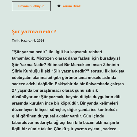
Gece
Devamını okuyun
Yorum Bırak
kaç
kez
idrara
çıkmak
normaldir
Şiir yazma nedir ?
?
Tarih: Haziran 4, 2026
“Şiir yazma nedir” ile ilgili bu kapsamlı rehberi
tamamladık. Microzen olarak daha fazlası için buradayız!
Şiir Yazma Nedir? Bilimsel Bir Mercekten İnsan Zihninin
Şiirle Kurduğu İlişki “Şiir yazma nedir?” sorusu ilk bakışta
edebiyatın alanına ait gibi görünür ama mesele aslında
sadece edebi değildir. Eskişehir’de bir üniversitede çalışan
27 yaşında bir araştırmacı olarak şunu sık sık
düşünüyorum: Şiir yazmak, beynin diliyle duyguların dili
arasında kurulan ince bir köprüdür. Bir yanda kelimeleri
düzenleyen bilişsel süreçler, diğer yanda ise kontrolsüz
gibi görünen duygusal akışlar vardır. Gün içinde
laboratuvar notlarıyla uğraşırken bile bazen aklıma şiirle
ilgili bir cümle takılır. Çünkü şiir yazma eylemi, sadece…