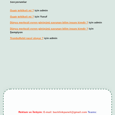
Son yorumlar
Guatr tehlikeli mi ?
için
admin
Guatr tehlikeli mi ?
için
Yusuf
Dünya merkezli evren görüşünü savunan bilim insanı kimdir ?
için
admin
Dünya merkezli evren görüşünü savunan bilim insanı kimdir ?
için
Şampiyon
Tromboflebit nasıl oluşur ?
için
admin
per güncel
Reklam ve İletişim:
E-mail:
backlinkpaneli@gmail.com
Teams: