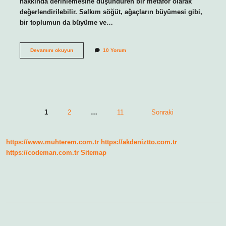
hakkında derinlemesine düşündüren bir metafor olarak
değerlendirilebilir. Salkım söğüt, ağaçların büyümesi gibi,
bir toplumun da büyüme ve…
Salkım
Devamını okuyun
10 Yorum
söğüt
fidanı
ne
zaman
dikilir
?
Yazı
1
2
…
11
Sonraki
sayfalaması
https://www.muhterem.com.tr
https://akdeniztto.com.tr
https://codeman.com.tr
Sitemap