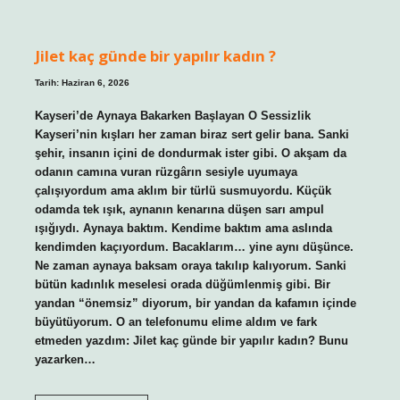
ne
zaman
çıkar
?
Jilet kaç günde bir yapılır kadın ?
Tarih: Haziran 6, 2026
Kayseri’de Aynaya Bakarken Başlayan O Sessizlik
Kayseri’nin kışları her zaman biraz sert gelir bana. Sanki
şehir, insanın içini de dondurmak ister gibi. O akşam da
odanın camına vuran rüzgârın sesiyle uyumaya
çalışıyordum ama aklım bir türlü susmuyordu. Küçük
odamda tek ışık, aynanın kenarına düşen sarı ampul
ışığıydı. Aynaya baktım. Kendime baktım ama aslında
kendimden kaçıyordum. Bacaklarım… yine aynı düşünce.
Ne zaman aynaya baksam oraya takılıp kalıyorum. Sanki
bütün kadınlık meselesi orada düğümlenmiş gibi. Bir
yandan “önemsiz” diyorum, bir yandan da kafamın içinde
büyütüyorum. O an telefonumu elime aldım ve fark
etmeden yazdım: Jilet kaç günde bir yapılır kadın? Bunu
yazarken…