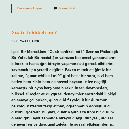
Şiir
Devamını okuyun
Yorum Bırak
yazma
nedir
?
Guatr tehlikeli mi ?
Tarih: Mart 18, 2026
İçsel Bir Mercekten: “Guatr tehlikeli mi?” üzerine Psikolojik
Bir Yolculuk Bir hastalığın yalnızca bedensel yansımalarını
bilmek, o hastalığın bireyin yaşamındaki gerçek etkilerini
kavramak için yeterli değildir. Bazen merak ettiğimiz bir
kelime, “guatr tehlikeli mi?” gibi basit bir soru, bizi hem
beden hem zihin hem de sosyal hayatın iç içe geçtiği
karmaşık bir ayna karşısına bırakır. İnsan davranışları,
bilişsel süreçler ve duygusal deneyimler arasındaki ilişkiyi
anlamaya çalışırken, guatr gibi fizyolojik bir durumun
psikolojik izlerini takip etmek, öğrenmenin dönüştürücü
gücünü gösterir. Bu yazı, guatrın yalnızca tıbbi bir durum
olmadığını; aynı zamanda bireyin duygu dünyası, algısal
deneyimleri ve duygusal zekâsı ile sosyal etkileşimlerini…