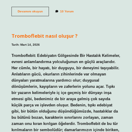
Guatr
Devamını okuyun
10 Yorum
tehlikeli
mi
?
Tromboflebit nasıl oluşur ?
Tarih: Mart 14, 2026
Tromboflebit: Edebiyatın Gölgesinde Bir Hastalık Kelimeler,
evreni anlamlandırma yolculuğunun en güçlü araçlarıdır.
Her cümle, bir hayatı, bir duyguyu, bir deneyimi taşıyabilir.
Anlatıların gücü, okurların zihinlerinde var olmayan
dünyaları yaratmalarına yardımcı olur; duygusal
dönüşümlerin, kayıpların ve zaferlerin yolunu açar. Tıpkı
bir yazarın kelimeleriyle iç içe geçmiş bir dünyayı inşa
etmesi gibi, bedenimiz de bir araya gelmiş çok sayıda
küçük parça ve işlevden oluşur. Bedenin, tıpkı edebiyat
gibi, bir bütün olduğunu düşündüğümüzde, hastalıklar da
bu bütünü bozan, karakterin sınırlarını zorlayan, zaman
zaman onu kıran kırılgan öğelerdir. Tromboflebit de bu tür
kırılmaların bir sembolüdür; damarlarımızın içinde biriken,