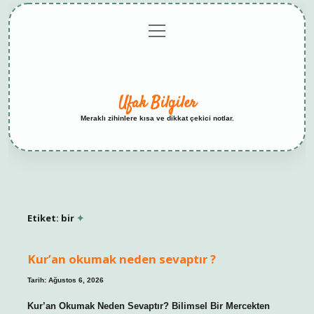
menüyü
Anasayfa
Gizlilik
Yasal
Hakkımızda
aç
Politikası
Uyarı
Ufak Bilgiler
Meraklı zihinlere kısa ve dikkat çekici notlar.
Etiket:
bir
Kur’an okumak neden sevaptır ?
Tarih: Ağustos 6, 2026
Kur’an Okumak Neden Sevaptır? Bilimsel Bir Mercekten