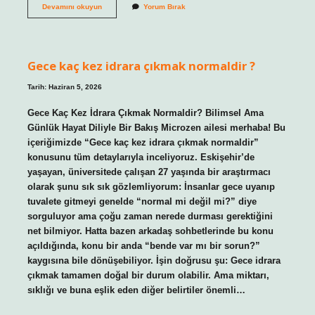
Jilet
Devamını okuyun
Yorum Bırak
kaç
günde
bir
yapılır
kadın
Gece kaç kez idrara çıkmak normaldir ?
?
Tarih: Haziran 5, 2026
Gece Kaç Kez İdrara Çıkmak Normaldir? Bilimsel Ama
Günlük Hayat Diliyle Bir Bakış Microzen ailesi merhaba! Bu
içeriğimizde “Gece kaç kez idrara çıkmak normaldir”
konusunu tüm detaylarıyla inceliyoruz. Eskişehir’de
yaşayan, üniversitede çalışan 27 yaşında bir araştırmacı
olarak şunu sık sık gözlemliyorum: İnsanlar gece uyanıp
tuvalete gitmeyi genelde “normal mi değil mi?” diye
sorguluyor ama çoğu zaman nerede durması gerektiğini
net bilmiyor. Hatta bazen arkadaş sohbetlerinde bu konu
açıldığında, konu bir anda “bende var mı bir sorun?”
kaygısına bile dönüşebiliyor. İşin doğrusu şu: Gece idrara
çıkmak tamamen doğal bir durum olabilir. Ama miktarı,
sıklığı ve buna eşlik eden diğer belirtiler önemli…