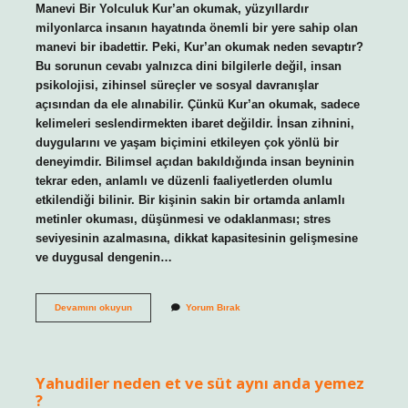
Manevi Bir Yolculuk Kur’an okumak, yüzyıllardır
milyonlarca insanın hayatında önemli bir yere sahip olan
manevi bir ibadettir. Peki, Kur’an okumak neden sevaptır?
Bu sorunun cevabı yalnızca dini bilgilerle değil, insan
psikolojisi, zihinsel süreçler ve sosyal davranışlar
açısından da ele alınabilir. Çünkü Kur’an okumak, sadece
kelimeleri seslendirmekten ibaret değildir. İnsan zihnini,
duygularını ve yaşam biçimini etkileyen çok yönlü bir
deneyimdir. Bilimsel açıdan bakıldığında insan beyninin
tekrar eden, anlamlı ve düzenli faaliyetlerden olumlu
etkilendiği bilinir. Bir kişinin sakin bir ortamda anlamlı
metinler okuması, düşünmesi ve odaklanması; stres
seviyesinin azalmasına, dikkat kapasitesinin gelişmesine
ve duygusal dengenin…
Kur’an
Devamını okuyun
Yorum Bırak
okumak
neden
sevaptır
?
Yahudiler neden et ve süt aynı anda yemez
?