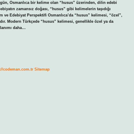
Bugün, Osmanlıca bir kelime olan “husus” üzerinden, dilin edebi
ebiyatın zamansız doğası, “husus” gibi kelimelerin taşıdığı
m ve Edebiyat Perspektifi Osmanlıca’da “husus” kelimesi, “özel”,
adır. Modern Türkçede “husus” kelimesi, genellikle özel ya da
ullanımı daha…
://codeman.com.tr
Sitemap