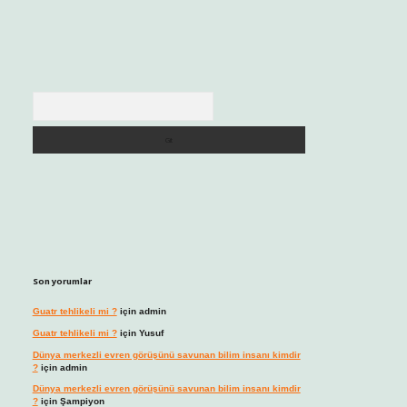
Arama
Son yorumlar
Guatr tehlikeli mi ?
için
admin
Guatr tehlikeli mi ?
için
Yusuf
Dünya merkezli evren görüşünü savunan bilim insanı kimdir
?
için
admin
Dünya merkezli evren görüşünü savunan bilim insanı kimdir
?
için
Şampiyon