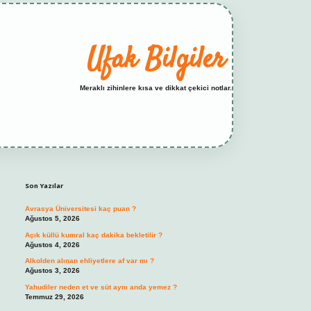
Ufak Bilgiler
Meraklı zihinlere kısa ve dikkat çekici notlar.
Sidebar
elexbet yeni adresi
tambet giriş
betexper gü
Son Yazılar
Avrasya Üniversitesi kaç puan ?
Ağustos 5, 2026
Açık küllü kumral kaç dakika bekletilir ?
Ağustos 4, 2026
Alkolden alınan ehliyetlere af var mı ?
Ağustos 3, 2026
Yahudiler neden et ve süt aynı anda yemez ?
Temmuz 29, 2026