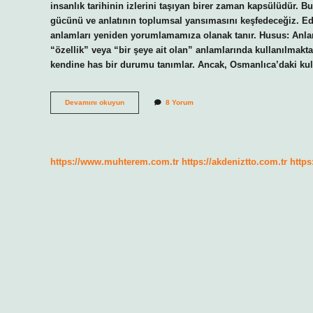
insanlık tarihinin izlerini taşıyan birer zaman kapsülüdür. 
gücünü ve anlatının toplumsal yansımasını keşfedeceğiz. Ed
anlamları yeniden yorumlamamıza olanak tanır. Husus: Anla
“özellik” veya “bir şeye ait olan” anlamlarında kullanılmakt
kendine has bir durumu tanımlar. Ancak, Osmanlıca’daki k
Husus
Devamını okuyun
8 Yorum
ne
demek
Osmanlıca
?
https://www.muhterem.com.tr
https://akdeniztto.com.tr
https