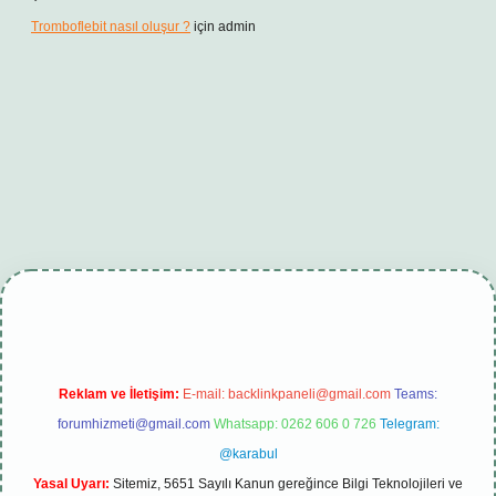
Tromboflebit nasıl oluşur ?
için
admin
bet giriş
betexper güncel
Reklam ve İletişim:
E-mail:
backlinkpaneli@gmail.com
Teams:
forumhizmeti@gmail.com
Whatsapp: 0262 606 0 726
Telegram:
@karabul
Yasal Uyarı:
Sitemiz, 5651 Sayılı Kanun gereğince Bilgi Teknolojileri ve