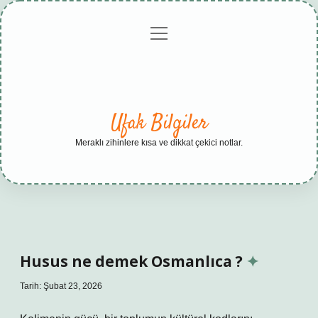
menüyü
Anasayfa
Gizlilik
Yasal
Hakkımızda
aç
Politikası
Uyarı
Ufak Bilgiler
Meraklı zihinlere kısa ve dikkat çekici notlar.
Husus ne demek Osmanlıca ?
Tarih: Şubat 23, 2026