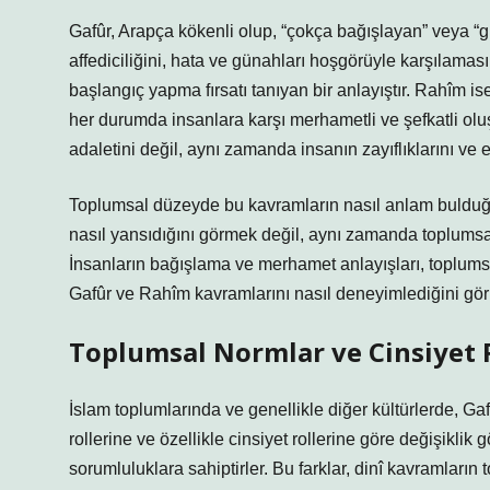
Gafûr, Arapça kökenli olup, “çokça bağışlayan” veya “gü
affediciliğini, hata ve günahları hoşgörüyle karşılaması
başlangıç yapma fırsatı tanıyan bir anlayıştır. Rahîm is
her durumda insanlara karşı merhametli ve şefkatli oluş
adaletini değil, aynı zamanda insanın zayıflıklarını ve 
Toplumsal düzeyde bu kavramların nasıl anlam bulduğun
nasıl yansıdığını görmek değil, aynı zamanda toplumsal n
İnsanların bağışlama ve merhamet anlayışları, toplumsal
Gafûr ve Rahîm kavramlarını nasıl deneyimlediğini görm
Toplumsal Normlar ve Cinsiyet R
İslam toplumlarında ve genellikle diğer kültürlerde, Ga
rollerine ve özellikle cinsiyet rollerine göre değişiklik 
sorumluluklara sahiptirler. Bu farklar, dinî kavramların 