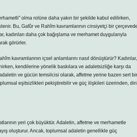
erhametli” olma rolüne daha yakın bir şekilde kabul edilirken,
klenir. Bu, Gafûr ve Rahîm kavramlarının cinsiyetçi bir çerçeved
mlar, kadınları daha çok bağışlama ve merhamet duygularıyla
arak görürler.
ahîm kavramlarının içsel anlamlarını nasıl dönüştürür? Kadınlar,
irken, kendilerine yönelik baskılara ve adaletsizliğe karşı da
 adaletin ve gücün temsilcisi olarak, affetme yerine bazen sert bi
msal eşitsizlikleri pekiştirebilir ve güç ilişkileri üzerinden, din
larının yeri çok büyüktür. Adaletin, affetme ve merhametle
nlayış oluşturur. Ancak, toplumsal adaletin genellikle güç