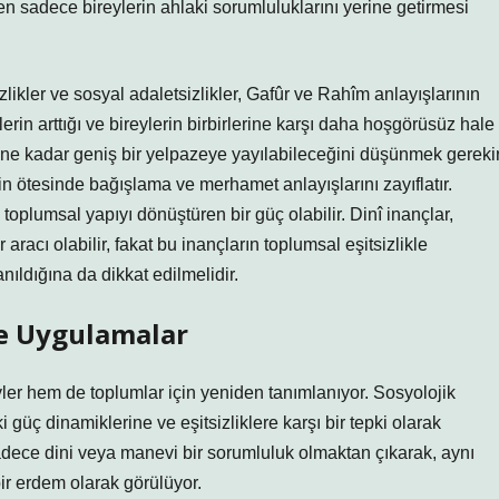
en sadece bireylerin ahlaki sorumluluklarını yerine getirmesi
likler ve sosyal adaletsizlikler, Gafûr ve Rahîm anlayışlarının
lerin arttığı ve bireylerin birbirlerine karşı daha hoşgörüsüz hale
 ne kadar geniş bir yelpazeye yayılabileceğini düşünmek gerekir
in ötesinde bağışlama ve merhamet anlayışlarını zayıflatır.
oplumsal yapıyı dönüştüren bir güç olabilir. Dinî inançlar,
racı olabilir, fakat bu inançların toplumsal eşitsizlikle
anıldığına da dikkat edilmelidir.
ve Uygulamalar
er hem de toplumlar için yeniden tanımlanıyor. Sosyolojik
 güç dinamiklerine ve eşitsizliklere karşı bir tepki olarak
adece dini veya manevi bir sorumluluk olmaktan çıkarak, aynı
ir erdem olarak görülüyor.