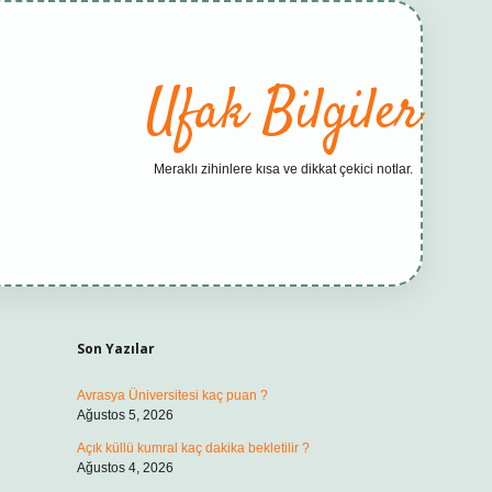
Ufak Bilgiler
Meraklı zihinlere kısa ve dikkat çekici notlar.
Sidebar
elexbet yeni adresi
tam
Son Yazılar
Avrasya Üniversitesi kaç puan ?
Ağustos 5, 2026
Açık küllü kumral kaç dakika bekletilir ?
Ağustos 4, 2026