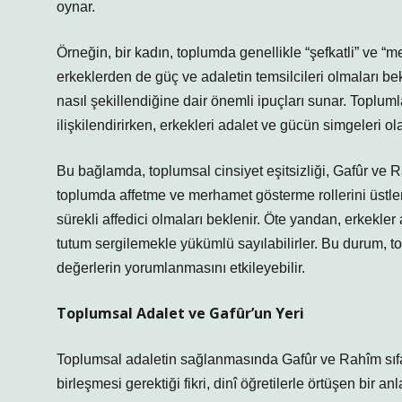
oynar.
Örneğin, bir kadın, toplumda genellikle “şefkatli” ve “m
erkeklerden de güç ve adaletin temsilcileri olmaları be
nasıl şekillendiğine dair önemli ipuçları sunar. Toplu
ilişkilendirirken, erkekleri adalet ve gücün simgeleri ol
Bu bağlamda, toplumsal cinsiyet eşitsizliği, Gafûr ve R
toplumda affetme ve merhamet gösterme rollerini üstlen
sürekli affedici olmaları beklenir. Öte yandan, erkekler
tutum sergilemekle yükümlü sayılabilirler. Bu durum, toplu
değerlerin yorumlanmasını etkileyebilir.
Toplumsal Adalet ve Gafûr’un Yeri
Toplumsal adaletin sağlanmasında Gafûr ve Rahîm sıfat
birleşmesi gerektiği fikri, dinî öğretilerle örtüşen bir a