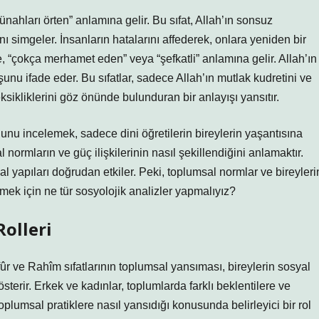
nahları örten” anlamına gelir. Bu sıfat, Allah’ın sonsuz
nı simgeler. İnsanların hatalarını affederek, onlara yeniden bir
e, “çokça merhamet eden” veya “şefkatli” anlamına gelir. Allah’ın
unu ifade eder. Bu sıfatlar, sadece Allah’ın mutlak kudretini ve
eksikliklerini göz önünde bulunduran bir anlayışı yansıtır.
u incelemek, sadece dini öğretilerin bireylerin yaşantısına
ormların ve güç ilişkilerinin nasıl şekillendiğini anlamaktır.
 yapıları doğrudan etkiler. Peki, toplumsal normlar ve bireyleri
ek için ne tür sosyolojik analizler yapmalıyız?
olleri
fûr ve Rahîm sıfatlarının toplumsal yansıması, bireylerin sosyal
gösterir. Erkek ve kadınlar, toplumlarda farklı beklentilere ve
toplumsal pratiklere nasıl yansıdığı konusunda belirleyici bir rol