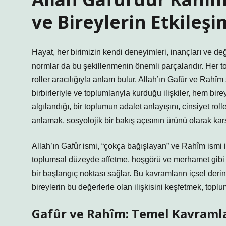
ve Bireylerin Etkileş
Hayat, her birimizin kendi deneyimleri, inançları ve değe
normlar da bu şekillenmenin önemli parçalarıdır. Her to
roller aracılığıyla anlam bulur. Allah’ın Gafûr ve Rahîm 
birbirleriyle ve toplumlarıyla kurduğu ilişkiler, hem bi
algılandığı, bir toplumun adalet anlayışını, cinsiyet rolle
anlamak, sosyolojik bir bakış açısının ürünü olarak kar
Allah’ın Gafûr ismi, “çokça bağışlayan” ve Rahîm ismi
toplumsal düzeyde affetme, hoşgörü ve merhamet gibi d
bir başlangıç noktası sağlar. Bu kavramların içsel deri
bireylerin bu değerlerle olan ilişkisini keşfetmek, topl
Gafûr ve Rahîm: Temel Kavramla