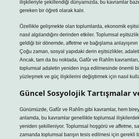
ilişkileriyle şekillendiği dünyamızda, bu kavramlar baz
gereken bir öğreti olarak kalır.
Özellikle gelişmekte olan toplumlarda, ekonomik eşitsiz
nasıl algılandığını derinden etkiler. Toplumsal eşitsizlik
geldiği bir dönemde, affetme ve bağışlama anlayışının
Çoğu zaman, sosyal yapıdaki derin eşitsizlikler, adalet
Ancak, tam da bu noktada, Gafûr ve Rahîm kavramları, t
toplumsal adaletin yeniden inşa edilmesinde önemli bir a
yüzleşmek ve güç ilişkilerini değiştirmek için nasıl kull
Güncel Sosyolojik Tartışmalar 
Günümüzde, Gafûr ve Rahîm gibi kavramlar, hem bireyl
anlamda, bu kavramlar genellikle toplumsal ilişkilerdeki
yeniden şekilleniyor. Toplumsal hoşgörü ve affetme, s
zamanda toplumsal barışın tesis edilmesi için gerekli b