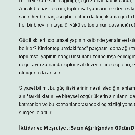
Bir metrekare sacın ağırlığı, çoğu zaman fabrikalarda, i
Ancak bu basit ölçüm, toplumsal yapıların ne denli sıkı 
sacın her bir parçası gibi, toplum da küçük ama güçlü bi
her bir bireyinin taşıdığı yükü ve toplumun dayandığı gü
Güç ilişkileri, toplumsal yapının kalbinde yer alır ve ikt
belirler? Kimler toplumdaki “sac” parçasını daha ağır ta
toplumsal yapının hangi unsurlar üzerine inşa edildiğin
değil, aynı zamanda toplumsal düzenin, ideolojilerin, e
olduğunu da anlatır.
Siyaset bilimi, bu güç ilişkilerinin nasıl işlediğini anl
sınıf farklılıklarını ve bireysel özgürlüklerin sınırlarını
katmanları ve bu katmanlar arasındaki eşitsizliği yansıtab
simgesi olabilir.
İktidar ve Meşruiyet: Sacın Ağırlığından Gücün D