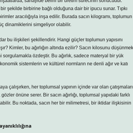
nşaatlarda, sanayide belirli bir üretim sürecinin sonucudur.
bir şekilde birbirine bağlı olduğuna dair bir ipucu sunar. Tıpkı
rimler aracılığıyla inşa edilir. Burada sacın kilogramı, toplumun
ç dinamiklerini simgeliyor olabilir.
idar bu ilişkileri şekillendirir. Hangi güçler toplumun yapısını
şır? Kimler, bu ağırlığın altında ezilir? Sacın kilosunu düşünmek
i sorgulamakla özdeştir. Bu ağırlık, sadece materyal bir yük
konomik sistemlerin ve kültürel normların ne denli ağır ve katı
amaya çalışırken, her toplumsal yapının içinde var olan çatışmaları
 da gözler önüne serer. Bir sacın ağırlığı, toplumsal yapıdaki farklı
ilir. Bu noktada, sacın her bir milimetresi, bir iktidar ilişkisinin
ayanıklılığına