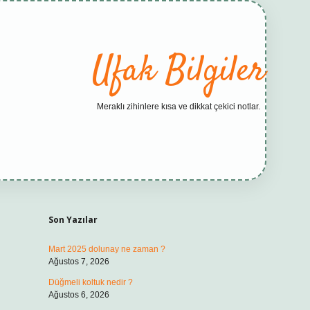
Ufak Bilgiler
Meraklı zihinlere kısa ve dikkat çekici notlar.
Sidebar
elexbet yeni adresi
ta
Son Yazılar
Mart 2025 dolunay ne zaman ?
Ağustos 7, 2026
Düğmeli koltuk nedir ?
Ağustos 6, 2026