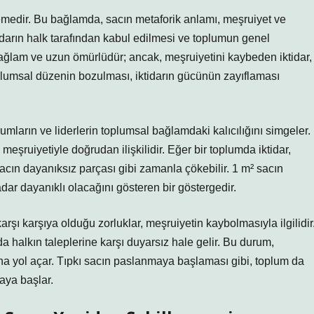
lzemedir. Bu bağlamda, sacın metaforik anlamı, meşruiyet ve
tidarın halk tarafından kabul edilmesi ve toplumun genel
 sağlam ve uzun ömürlüdür; ancak, meşruiyetini kaybeden iktidar,
plumsal düzenin bozulması, iktidarın gücünün zayıflaması
umların ve liderlerin toplumsal bağlamdaki kalıcılığını simgeler.
meşruiyetiyle doğrudan ilişkilidir. Eğer bir toplumda iktidar,
 sacın dayanıksız parçası gibi zamanla çökebilir. 1 m² sacın
dar dayanıklı olacağını gösteren bir göstergedir.
şı karşıya olduğu zorluklar, meşruiyetin kaybolmasıyla ilgilidir
a halkın taleplerine karşı duyarsız hale gelir. Bu durum,
na yol açar. Tıpkı sacın paslanmaya başlaması gibi, toplum da
aya başlar.