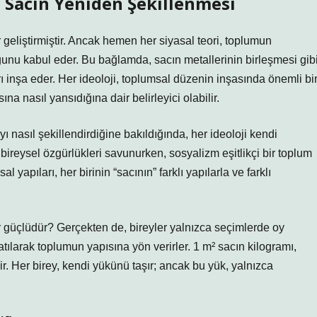
: Sacın Yeniden Şekillenmesi
r geliştirmiştir. Ancak hemen her siyasal teori, toplumun
duğunu kabul eder. Bu bağlamda, sacın metallerinin birleşmesi gibi
rı inşa eder. Her ideoloji, toplumsal düzenin inşasında önemli bi
na nasıl yansıdığına dair belirleyici olabilir.
ı nasıl şekillendirdiğine bakıldığında, her ideoloji kendi
, bireysel özgürlükleri savunurken, sosyalizm eşitlikçi bir toplum
l yapıları, her birinin “sacının” farklı yapılarla ve farklı
r güçlüdür? Gerçekten de, bireyler yalnızca seçimlerde oy
katılarak toplumun yapısına yön verirler. 1 m² sacın kilogramı,
ir. Her birey, kendi yükünü taşır; ancak bu yük, yalnızca