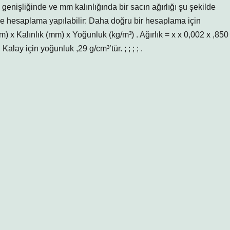
enişliğinde ve mm kalınlığında bir sacın ağırlığı şu şekilde
de hesaplama yapılabilir: Daha doğru bir hesaplama için
(m) x Kalınlık (mm) x Yoğunluk (kg/m³) . Ağırlık = x x 0,002 x ,850
alay için yoğunluk ,29 g/cm³’tür. ; ; ; ; .