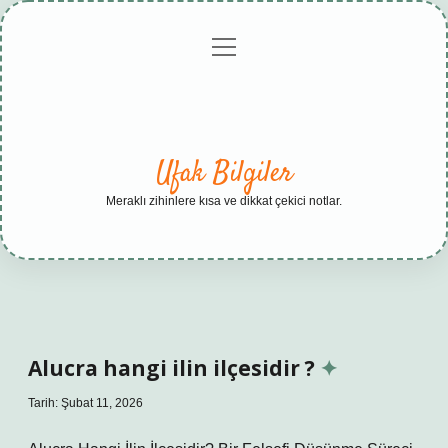
menüyü
Anasayfa
Gizlilik
Yasal
Hakkımızda
aç
Politikası
Uyarı
Ufak Bilgiler
Meraklı zihinlere kısa ve dikkat çekici notlar.
Alucra hangi ilin ilçesidir ?
Tarih: Şubat 11, 2026