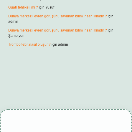
Guatr tehlikeli mi ?
için
Yusuf
Dünya merkezli evren görüşünü savunan bilim insanı kimdir ?
için
admin
Dünya merkezli evren görüşünü savunan bilim insanı kimdir ?
için
Şampiyon
Tromboflebit nasıl oluşur ?
için
admin
esi
tambet giriş
betexper güncel