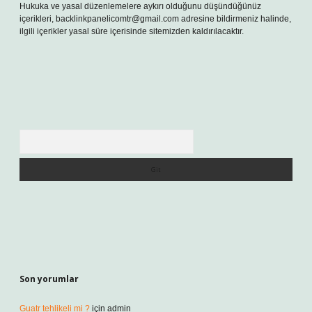
Hukuka ve yasal düzenlemelere aykırı olduğunu düşündüğünüz
içerikleri,
backlinkpanelicomtr@gmail.com
adresine bildirmeniz halinde,
ilgili içerikler yasal süre içerisinde sitemizden kaldırılacaktır.
Arama
Son yorumlar
Guatr tehlikeli mi ?
için
admin