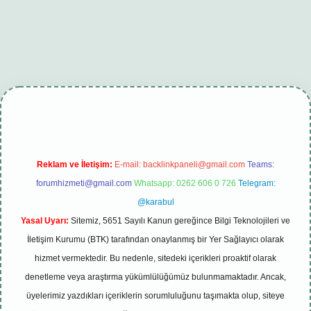
i
tambet giriş
betexper güncel
Reklam ve İletişim:
E-mail:
backlinkpaneli@gmail.com
Teams:
forumhizmeti@gmail.com
Whatsapp: 0262 606 0 726
Telegram:
@karabul
Yasal Uyarı:
Sitemiz, 5651 Sayılı Kanun gereğince Bilgi Teknolojileri ve
İletişim Kurumu (BTK) tarafından onaylanmış bir Yer Sağlayıcı olarak
hizmet vermektedir. Bu nedenle, sitedeki içerikleri proaktif olarak
denetleme veya araştırma yükümlülüğümüz bulunmamaktadır. Ancak,
üyelerimiz yazdıkları içeriklerin sorumluluğunu taşımakta olup, siteye