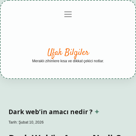
menüyü
Anasayfa
Gizlilik
Yasal
Hakkımızda
aç
Politikası
Uyarı
Ufak Bilgiler
Meraklı zihinlere kısa ve dikkat çekici notlar.
Dark web’in amacı nedir ?
Tarih: Şubat 10, 2026