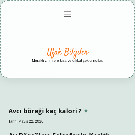
menüyü
Anasayfa
Gizlilik
Yasal
Hakkımızda
aç
Politikası
Uyarı
Ufak Bilgiler
Meraklı zihinlere kısa ve dikkat çekici notlar.
Avcı böreği kaç kalori ?
Tarih: Mayıs 22, 2026