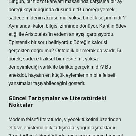
Bir gün, bir filozof kahvaltı masasında karşısına bir ay
böreği koyulduğunda düşündü: “Bu böreği yemek,
sadece midenin arzusu mu, yoksa bir etik seçim midir?”
Aynı anda, kalori bilgisi zihninde dönüyor, Kant’ın ödev
etiği ile Aristoteles’in erdem anlayışı çarpışıyordu.
Epistemik bir soru beliriyordu: Böreğin kalorisi
gerçekten doğru mu? Ontolojik bir merak da vardı: Bu
börek, sadece fiziksel bir nesne mi, yoksa
deneyimlediği varlık ile birlikte gerçek midir? Bu
anekdot, hayatın en küçük eylemlerinin bile felsefi
yansımalar taşıyabileceğini gösterir.
Güncel Tartışmalar ve Literatürdeki
Noktalar
Modern felsefi literatürde, yiyecek tüketimi üzerinden
etik ve epistemolojik tartışmalar yoğunlaşmaktadır.
“Food Ethics” literatüründe, gıda seçimlerinin bireysel