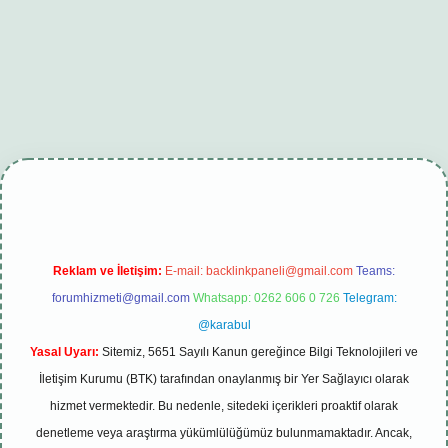
i
tambet giriş
betexper güncel
Reklam ve İletişim:
E-mail:
backlinkpaneli@gmail.com
Teams:
forumhizmeti@gmail.com
Whatsapp: 0262 606 0 726
Telegram:
@karabul
Yasal Uyarı:
Sitemiz, 5651 Sayılı Kanun gereğince Bilgi Teknolojileri ve
İletişim Kurumu (BTK) tarafından onaylanmış bir Yer Sağlayıcı olarak
hizmet vermektedir. Bu nedenle, sitedeki içerikleri proaktif olarak
denetleme veya araştırma yükümlülüğümüz bulunmamaktadır. Ancak,