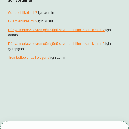
Son yorumlar
Guatr tehlikeli mi ?
için
admin
Guatr tehlikeli mi ?
için
Yusuf
Dünya merkezli evren görüşünü savunan bilim insanı kimdir ?
için
admin
Dünya merkezli evren görüşünü savunan bilim insanı kimdir ?
için
Şampiyon
Tromboflebit nasıl oluşur ?
için
admin
esi
tambet giriş
betexper güncel