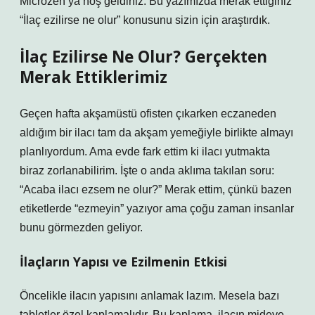
Microzen’ya hoş geldiniz. Bu yazımızda merak ettiğiniz
“İlaç ezilirse ne olur” konusunu sizin için araştırdık.
İlaç Ezilirse Ne Olur? Gerçekten
Merak Ettiklerimiz
Geçen hafta akşamüstü ofisten çıkarken eczaneden
aldığım bir ilacı tam da akşam yemeğiyle birlikte almayı
planlıyordum. Ama evde fark ettim ki ilacı yutmakta
biraz zorlanabilirim. İşte o anda aklıma takılan soru:
“Acaba ilacı ezsem ne olur?” Merak ettim, çünkü bazen
etiketlerde “ezmeyin” yazıyor ama çoğu zaman insanlar
bunu görmezden geliyor.
İlaçların Yapısı ve Ezilmenin Etkisi
Öncelikle ilacın yapısını anlamak lazım. Mesela bazı
tabletler özel kaplamalıdır. Bu kaplama, ilacın mideye