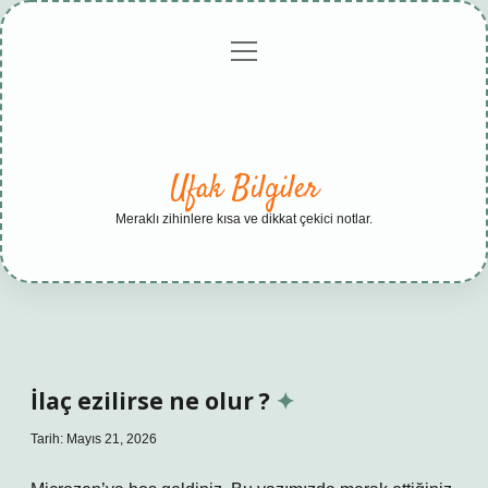
menüyü
Anasayfa
Gizlilik
Yasal
Hakkımızda
aç
Politikası
Uyarı
Ufak Bilgiler
Meraklı zihinlere kısa ve dikkat çekici notlar.
İlaç ezilirse ne olur ?
Tarih: Mayıs 21, 2026