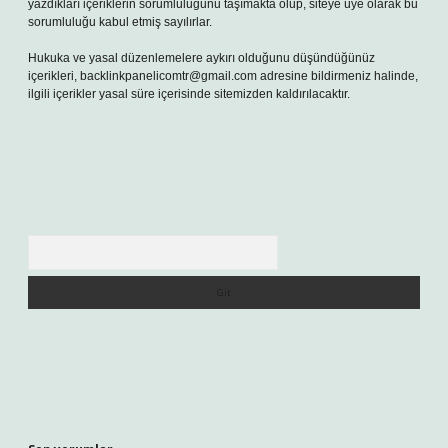
yazdıkları içeriklerin sorumluluğunu taşımakta olup, siteye üye olarak bu
sorumluluğu kabul etmiş sayılırlar.
Hukuka ve yasal düzenlemelere aykırı olduğunu düşündüğünüz
içerikleri,
backlinkpanelicomtr@gmail.com
adresine bildirmeniz halinde,
ilgili içerikler yasal süre içerisinde sitemizden kaldırılacaktır.
Arama