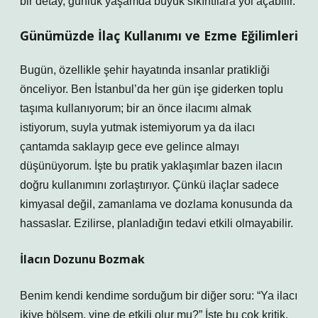
bir detay, günlük yaşamda büyük sıkıntılara yol açabilir.
Günümüzde İlaç Kullanımı ve Ezme Eğilimleri
Bugün, özellikle şehir hayatında insanlar pratikliği
önceliyor. Ben İstanbul’da her gün işe giderken toplu
taşıma kullanıyorum; bir an önce ilacımı almak
istiyorum, suyla yutmak istemiyorum ya da ilacı
çantamda saklayıp gece eve gelince almayı
düşünüyorum. İşte bu pratik yaklaşımlar bazen ilacın
doğru kullanımını zorlaştırıyor. Çünkü ilaçlar sadece
kimyasal değil, zamanlama ve dozlama konusunda da
hassaslar. Ezilirse, planladığın tedavi etkili olmayabilir.
İlacın Dozunu Bozmak
Benim kendi kendime sorduğum bir diğer soru: “Ya ilacı
ikiye bölsem, yine de etkili olur mu?” İşte bu çok kritik.