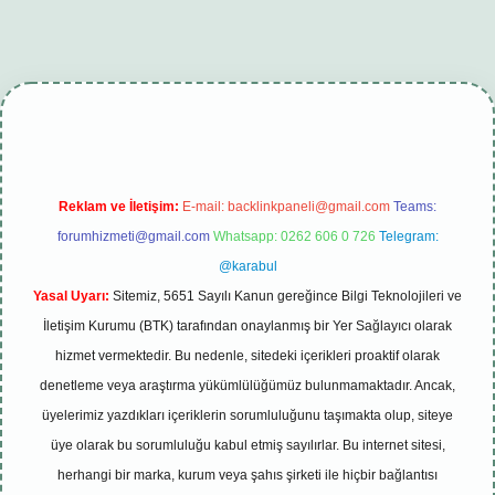
i
tambet giriş
betexper güncel
Reklam ve İletişim:
E-mail:
backlinkpaneli@gmail.com
Teams:
forumhizmeti@gmail.com
Whatsapp: 0262 606 0 726
Telegram:
@karabul
Yasal Uyarı:
Sitemiz, 5651 Sayılı Kanun gereğince Bilgi Teknolojileri ve
İletişim Kurumu (BTK) tarafından onaylanmış bir Yer Sağlayıcı olarak
hizmet vermektedir. Bu nedenle, sitedeki içerikleri proaktif olarak
denetleme veya araştırma yükümlülüğümüz bulunmamaktadır. Ancak,
üyelerimiz yazdıkları içeriklerin sorumluluğunu taşımakta olup, siteye
üye olarak bu sorumluluğu kabul etmiş sayılırlar. Bu internet sitesi,
herhangi bir marka, kurum veya şahıs şirketi ile hiçbir bağlantısı