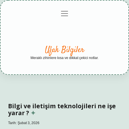
menüyü
Anasayfa
Gizlilik
Yasal
Hakkımızda
aç
Politikası
Uyarı
Ufak Bilgiler
Meraklı zihinlere kısa ve dikkat çekici notlar.
Bilgi ve iletişim teknolojileri ne işe
yarar ?
Tarih: Şubat 3, 2026