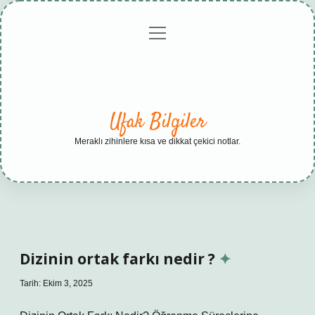
menüyü
Anasayfa
Gizlilik
Yasal
Hakkımızda
aç
Politikası
Uyarı
Ufak Bilgiler
Meraklı zihinlere kısa ve dikkat çekici notlar.
Dizinin ortak farkı nedir ?
Tarih: Ekim 3, 2025