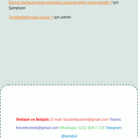
Dünya merkezli evren görüşünü savunan bilim insanı kimdir ?
için
Şampiyon
Tromboflebit nasıl oluşur ?
için
admin
t giriş
betexper güncel
Reklam ve İletişim:
E-mail:
backlinkpaneli@gmail.com
Teams:
forumhizmeti@gmail.com
Whatsapp: 0262 606 0 726
Telegram:
@karabul