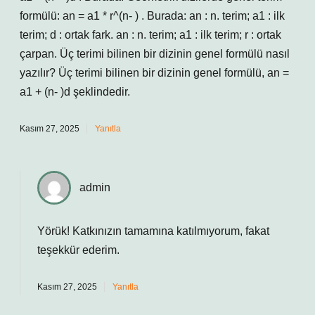
formülü: an = a1 * r^(n- ) . Burada: an : n. terim; a1 : ilk
terim; d : ortak fark. an : n. terim; a1 : ilk terim; r : ortak
çarpan. Üç terimi bilinen bir dizinin genel formülü nasıl
yazılır? Üç terimi bilinen bir dizinin genel formülü, an =
a1 + (n- )d şeklindedir.
Kasım 27, 2025
Yanıtla
admin
Yörük! Katkınızın tamamına katılmıyorum, fakat
teşekkür ederim
.
Kasım 27, 2025
Yanıtla