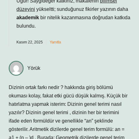
Uğur! Saygıdeğer katkınız, makalenin
bilimsel
düzeyini
yükseltti; sunduğunuz fikirler yazının daha
akademik
bir nitelik kazanmasına doğrudan katkıda
bulundu.
Kasım 22, 2025
Yanıtla
Yörük
Dizinin ortak farkı nedir ? hakkında giriş bölümü
okuması kolay, fakat etki gücü düşük kalmış. Küçük bir
hatırlatma yapmak isterim: Dizinin genel terimi nasıl
yazılır? Dizinin genel terimi , dizinin her bir terimini
ifade eden formüldür ve genellikle “an” şeklinde
gösterilir. Aritmetik dizilerde genel terim formülü: an =
a1 + (n – )d . Burada: Geometrik dizilerde genel terim