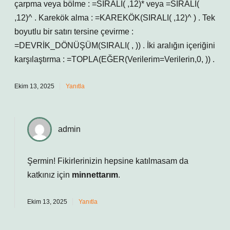
çarpma veya bölme : =SIRALI( ,12)* veya =SIRALI(
,12)^ . Karekök alma : =KAREKÖK(SIRALI( ,12)^ ) . Tek
boyutlu bir satırı tersine çevirme :
=DEVRİK_DÖNÜŞÜM(SIRALI( , )) . İki aralığın içeriğini
karşılaştırma : =TOPLA(EĞER(Verilerim=Verilerin,0, )) .
Ekim 13, 2025
Yanıtla
admin
Şermin! Fikirlerinizin hepsine katılmasam da
katkınız için
minnettarım
.
Ekim 13, 2025
Yanıtla