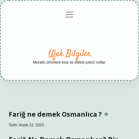
menüyü
Anasayfa
Gizlilik
Yasal
Hakkımızda
aç
Politikası
Uyarı
Ufak Bilgiler
Meraklı zihinlere kısa ve dikkat çekici notlar.
Fariğ ne demek Osmanlıca ?
Tarih: Aralık 22, 2025