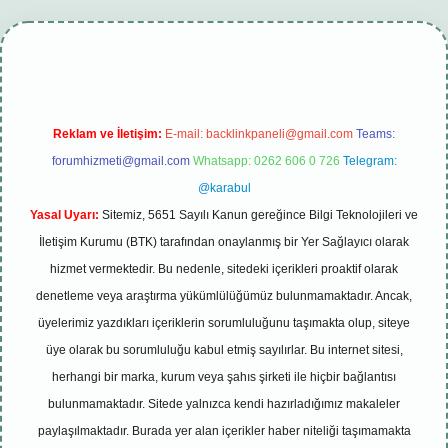
 giriş
betexper güncel
Reklam ve İletişim:
E-mail:
backlinkpaneli@gmail.com
Teams:
forumhizmeti@gmail.com
Whatsapp: 0262 606 0 726
Telegram:
@karabul
Yasal Uyarı:
Sitemiz, 5651 Sayılı Kanun gereğince Bilgi Teknolojileri ve
İletişim Kurumu (BTK) tarafından onaylanmış bir Yer Sağlayıcı olarak
hizmet vermektedir. Bu nedenle, sitedeki içerikleri proaktif olarak
denetleme veya araştırma yükümlülüğümüz bulunmamaktadır. Ancak,
üyelerimiz yazdıkları içeriklerin sorumluluğunu taşımakta olup, siteye
üye olarak bu sorumluluğu kabul etmiş sayılırlar. Bu internet sitesi,
herhangi bir marka, kurum veya şahıs şirketi ile hiçbir bağlantısı
bulunmamaktadır. Sitede yalnızca kendi hazırladığımız makaleler
paylaşılmaktadır. Burada yer alan içerikler haber niteliği taşımamakta