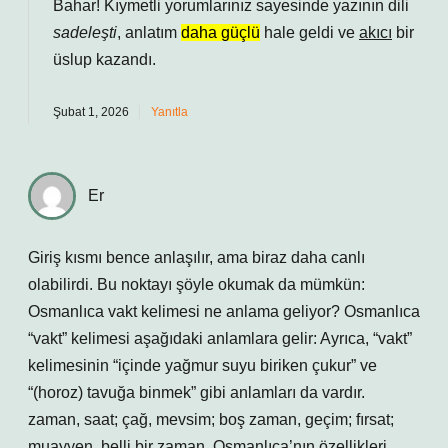
Bahar! Kıymetli yorumlarınız sayesinde yazının dili
sadeleşti
, anlatım
daha güçlü
hale geldi ve
akıcı
bir
üslup kazandı.
Şubat 1, 2026
Yanıtla
Er
Giriş kısmı bence anlaşılır, ama biraz daha canlı
olabilirdi. Bu noktayı şöyle okumak da mümkün:
Osmanlıca vakt kelimesi ne anlama geliyor? Osmanlıca
“vakt” kelimesi aşağıdaki anlamlara gelir: Ayrıca, “vakt”
kelimesinin “içinde yağmur suyu biriken çukur” ve
“(horoz) tavuğa binmek” gibi anlamları da vardır.
zaman, saat; çağ, mevsim; boş zaman, geçim; fırsat;
muayyen, belli bir zaman. Osmanlıca’nın özellikleri