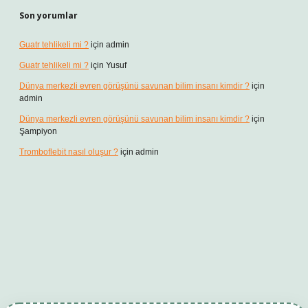
Son yorumlar
Guatr tehlikeli mi ?
için
admin
Guatr tehlikeli mi ?
için
Yusuf
Dünya merkezli evren görüşünü savunan bilim insanı kimdir ?
için
admin
Dünya merkezli evren görüşünü savunan bilim insanı kimdir ?
için
Şampiyon
Tromboflebit nasıl oluşur ?
için
admin
ambet giriş
betexper güncel