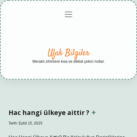
menüyü
Anasayfa
Gizlilik
Yasal
Hakkımızda
aç
Politikası
Uyarı
Ufak Bilgiler
Meraklı zihinlere kısa ve dikkat çekici notlar.
Hac hangi ülkeye aittir ?
Tarih: Eylül 15, 2025