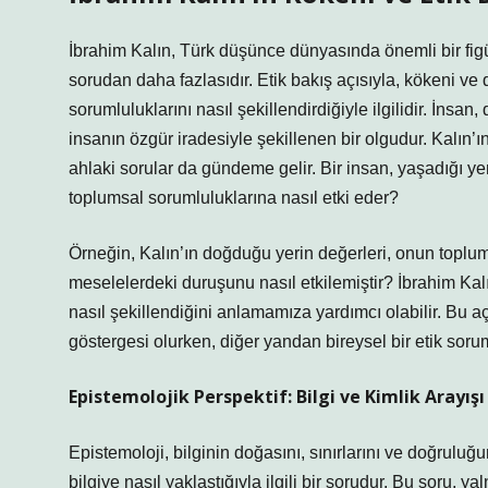
İbrahim Kalın, Türk düşünce dünyasında önemli bir figü
sorudan daha fazlasıdır. Etik bakış açısıyla, kökeni ve
sorumluluklarını nasıl şekillendirdiğiyle ilgilidir. İnsa
insanın özgür iradesiyle şekillenen bir olgudur. Kalın’
ahlaki sorular da gündeme gelir. Bir insan, yaşadığı yer
toplumsal sorumluluklarına nasıl etki eder?
Örneğin, Kalın’ın doğduğu yerin değerleri, onun toplumsa
meselelerdeki duruşunu nasıl etkilemiştir? İbrahim Kalın
nasıl şekillendiğini anlamamıza yardımcı olabilir. Bu aç
göstergesi olurken, diğer yandan bireysel bir etik soru
Epistemolojik Perspektif: Bilgi ve Kimlik Arayışı
Epistemoloji, bilginin doğasını, sınırlarını ve doğruluğu
bilgiye nasıl yaklaştığıyla ilgili bir sorudur. Bu soru, 