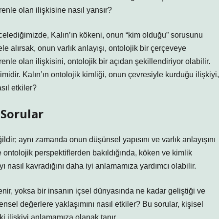
renle olan ilişkisine nasıl yansır?
 incelediğimizde, Kalın’ın kökeni, onun “kim olduğu” sorusunu
e alırsak, onun varlık anlayışı, ontolojik bir çerçeveye
le olan ilişkisini, ontolojik bir açıdan şekillendiriyor olabilir.
idir. Kalın’ın ontolojik kimliği, onun çevresiyle kurduğu ilişkiyi,
sıl etkiler?
 Sorular
eğildir; aynı zamanda onun düşünsel yapısını ve varlık anlayışını
ve ontolojik perspektiflerden bakıldığında, köken ve kimlik
yı nasıl kavradığını daha iyi anlamamıza yardımcı olabilir.
ir, yoksa bir insanın içsel dünyasında ne kadar geliştiği ve
nsel değerlere yaklaşımını nasıl etkiler? Bu sorular, kişisel
i ilişkiyi anlamamıza olanak tanır.