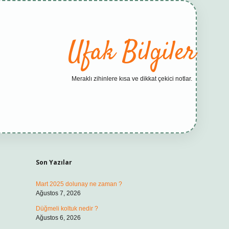
Ufak Bilgiler
Meraklı zihinlere kısa ve dikkat çekici notlar.
Sidebar
elexbet yeni adresi
tam
Son Yazılar
Mart 2025 dolunay ne zaman ?
Ağustos 7, 2026
Düğmeli koltuk nedir ?
Ağustos 6, 2026