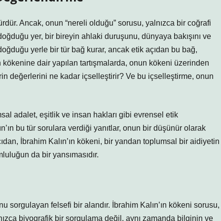
rdür. Ancak, onun “nereli olduğu” sorusu, yalnızca bir coğrafi
 doğduğu yer, bir bireyin ahlaki duruşunu, dünyaya bakışını ve
n, doğduğu yerle bir tür bağ kurar, ancak etik açıdan bu bağ,
ın kökenine dair yapılan tartışmalarda, onun kökeni üzerinden
in değerlerini ne kadar içselleştirir? Ve bu içselleştirme, onun
l adalet, eşitlik ve insan hakları gibi evrensel etik
’ın bu tür sorulara verdiği yanıtlar, onun bir düşünür olarak
ıdan, İbrahim Kalın’ın kökeni, bir yandan toplumsal bir aidiyetin
mluluğun da bir yansımasıdır.
nu sorgulayan felsefi bir alandır. İbrahim Kalın’ın kökeni sorusu,
yalnızca biyografik bir sorgulama değil, aynı zamanda bilginin ve