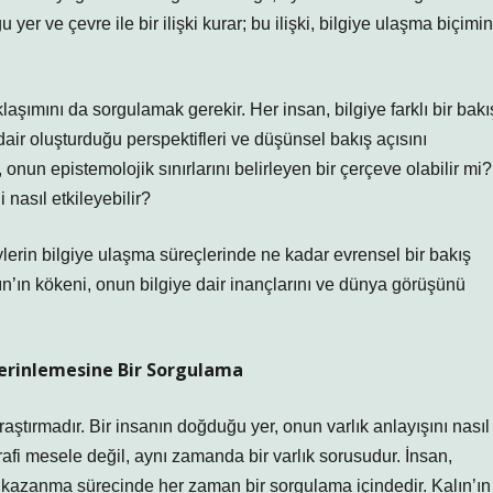
yer ve çevre ile bir ilişki kurar; bu ilişki, bilgiye ulaşma biçimin
aşımını da sorgulamak gerekir. Her insan, bilgiye farklı bir bakı
 dair oluşturduğu perspektifleri ve düşünsel bakış açısını
, onun epistemolojik sınırlarını belirleyen bir çerçeve olabilir mi?
 nasıl etkileyebilir?
eylerin bilgiye ulaşma süreçlerinde ne kadar evrensel bir bakış
lın’ın kökeni, onun bilgiye dair inançlarını ve dünya görüşünü
Derinlemesine Bir Sorgulama
 araştırmadır. Bir insanın doğduğu yer, onun varlık anlayışını nasıl
rafi mesele değil, aynı zamanda bir varlık sorusudur. İnsan,
 kazanma sürecinde her zaman bir sorgulama içindedir. Kalın’ın