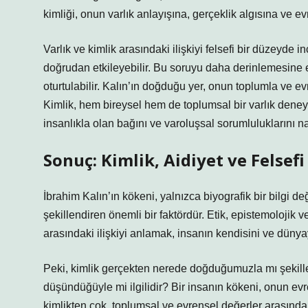
kimliği, onun varlık anlayışına, gerçeklik algısına ve ev
Varlık ve kimlik arasındaki ilişkiyi felsefi bir düzeyde
doğrudan etkileyebilir. Bu soruyu daha derinlemesine el
oturtulabilir. Kalın’ın doğduğu yer, onun toplumla ve evren
Kimlik, hem bireysel hem de toplumsal bir varlık deneyim
insanlıkla olan bağını ve varoluşsal sorumluluklarını na
Sonuç: Kimlik, Aidiyet ve Felsefi
İbrahim Kalın’ın kökeni, yalnızca biyografik bir bilgi d
şekillendiren önemli bir faktördür. Etik, epistemolojik 
arasındaki ilişkiyi anlamak, insanın kendisini ve dünya
Peki, kimlik gerçekten nerede doğduğumuzla mı şekillen
düşündüğüyle mi ilgilidir? Bir insanın kökeni, onun evre
kimlikten çok, toplumsal ve evrensel değerler arasındak