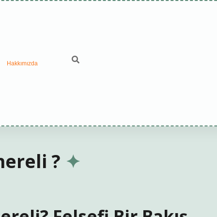
Hakkımızda
ereli ?
reli? Felsefi Bir Bakış