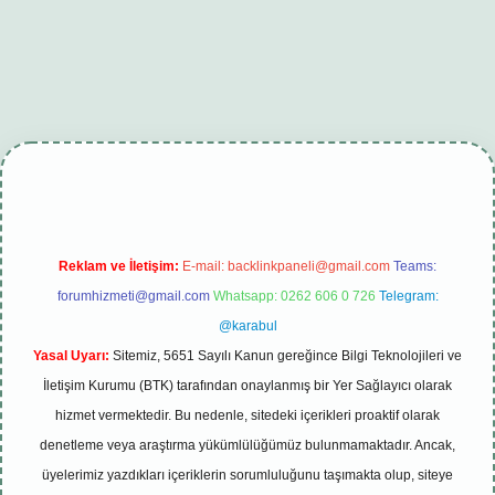
esi
tambet giriş
betexper güncel
Reklam ve İletişim:
E-mail:
backlinkpaneli@gmail.com
Teams:
forumhizmeti@gmail.com
Whatsapp: 0262 606 0 726
Telegram:
@karabul
Yasal Uyarı:
Sitemiz, 5651 Sayılı Kanun gereğince Bilgi Teknolojileri ve
İletişim Kurumu (BTK) tarafından onaylanmış bir Yer Sağlayıcı olarak
hizmet vermektedir. Bu nedenle, sitedeki içerikleri proaktif olarak
denetleme veya araştırma yükümlülüğümüz bulunmamaktadır. Ancak,
üyelerimiz yazdıkları içeriklerin sorumluluğunu taşımakta olup, siteye