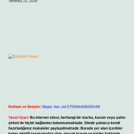
Temmuz 23, 2026
Reklam ve İletişim:
Skype: live:.cid.575569c608265c69
Yasal Uyarı:
Bu internet sitesi, herhangi bir marka, kurum veya şahıs
şirketi ile hiçbir bağlantısı bulunmamaktadır. Sitede yalnızca kendi
hazırladığımız makaleler paylaşılmaktadır. Burada yer alan içerikler
haber niteliği taşımamakta olup, gerçek kurum ve kişiler hakkında