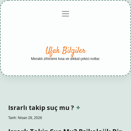
menüyü
Anasayfa
Gizlilik
Yasal
Hakkımızda
aç
Politikası
Uyarı
Ufak Bilgiler
Meraklı zihinlere kısa ve dikkat çekici notlar.
Israrlı takip suç mu ?
Tarih: Nisan 28, 2026