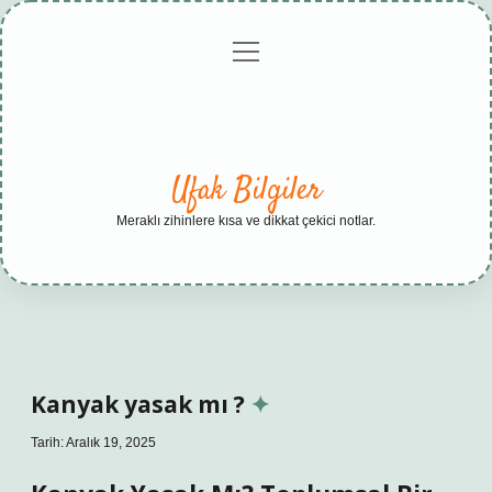
menüyü
Anasayfa
Gizlilik
Yasal
Hakkımızda
aç
Politikası
Uyarı
Ufak Bilgiler
Meraklı zihinlere kısa ve dikkat çekici notlar.
Kanyak yasak mı ?
Tarih: Aralık 19, 2025