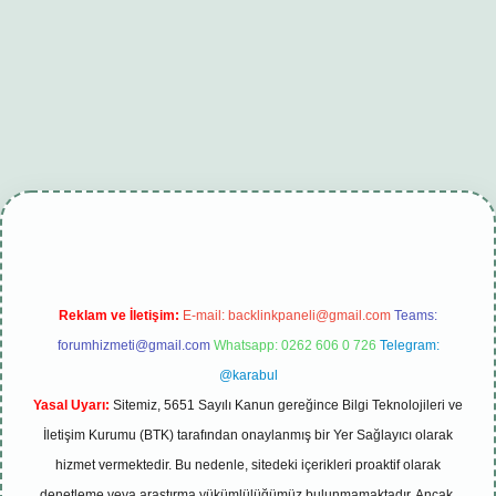
iriş
betexper güncel
Reklam ve İletişim:
E-mail:
backlinkpaneli@gmail.com
Teams:
forumhizmeti@gmail.com
Whatsapp: 0262 606 0 726
Telegram:
@karabul
Yasal Uyarı:
Sitemiz, 5651 Sayılı Kanun gereğince Bilgi Teknolojileri ve
İletişim Kurumu (BTK) tarafından onaylanmış bir Yer Sağlayıcı olarak
hizmet vermektedir. Bu nedenle, sitedeki içerikleri proaktif olarak
denetleme veya araştırma yükümlülüğümüz bulunmamaktadır. Ancak,