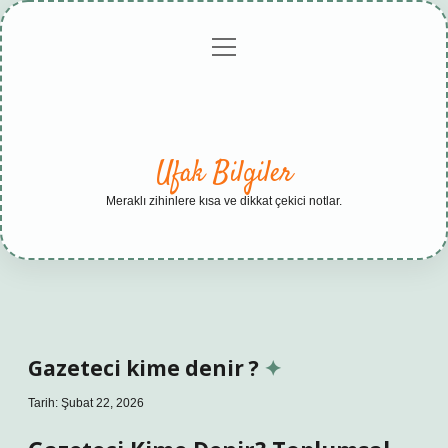
menüyü
Anasayfa
Gizlilik
Yasal
Hakkımızda
aç
Politikası
Uyarı
Ufak Bilgiler
Meraklı zihinlere kısa ve dikkat çekici notlar.
Gazeteci kime denir ?
Tarih: Şubat 22, 2026