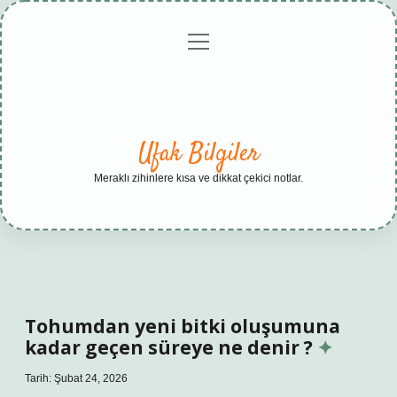
menüyü
Anasayfa
Gizlilik
Yasal
Hakkımızda
aç
Politikası
Uyarı
Ufak Bilgiler
Meraklı zihinlere kısa ve dikkat çekici notlar.
Tohumdan yeni bitki oluşumuna
kadar geçen süreye ne denir ?
Tarih: Şubat 24, 2026