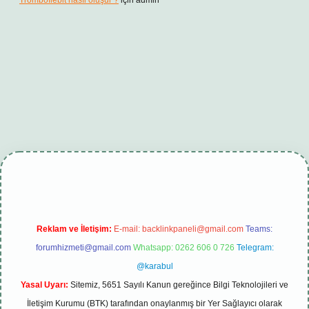
Tromboflebit nasıl oluşur ?
için
admin
giriş
betexper güncel
Reklam ve İletişim:
E-mail:
backlinkpaneli@gmail.com
Teams:
forumhizmeti@gmail.com
Whatsapp: 0262 606 0 726
Telegram:
@karabul
Yasal Uyarı:
Sitemiz, 5651 Sayılı Kanun gereğince Bilgi Teknolojileri ve
İletişim Kurumu (BTK) tarafından onaylanmış bir Yer Sağlayıcı olarak