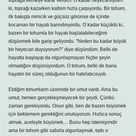
toprağa ekmeye karar verdim. O kadar heyecanlıydım
ki, toprağı kazarken kalbim hızla çarpıyordu. Bir tohum,
ilk bakışta minicik ve güçsüz görünse de içinde
kocaman bir hayatı barındırıyordu. O kadar küçüktü ki,
bazen bir tohumla bir hayatı başlatabileceğimi
düşünmek bile garip geliyordu. “Neden bu kadar büyük
bir heyecan duyuyorum?” diye düşündüm. Belki de
hayatta başlayıp da olgunlaşmayan hiçbir şeyin
olmadığını düşünüyordum. O tohum, belki de bana
hayatın bir süreç olduğunun bir hatırlatıcısıydı.
Ektiğim tohumların üzerinde bir umut vardı. Ama bu
umut, hemen gerçekleşmeyecek bir şeydi. Çünkü
zaman gerekiyordu. Onun gibi, ben de bazen büyümek
için beklemem gerektiğini unutuyorum. Hızlıca sonuç
almak, aceleyle büyümek… Bunu hep istemişimdir
ama bir tohum gibi sabırla olgunlaşmak, tıpkı o